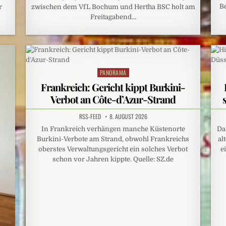
B
r
zwischen dem VfL Bochum und Hertha BSC holt am
Freitagabend…
PANORAMA
Posted
in
Frankreich: Gericht kippt Burkini-
Verbot an Côte-d’Azur-Strand
RSS-FEED
8. AUGUST 2026
In Frankreich verhängen manche Küstenorte
Da
Burkini-Verbote am Strand, obwohl Frankreichs
al
oberstes Verwaltungsgericht ein solches Verbot
e
schon vor Jahren kippte. Quelle: SZ.de