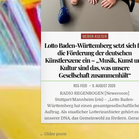
MEDIEN-KULTUR
Posted
in
Lotto Baden-Württemberg setzt sich 
die Förderung der deutschen
Künstlerszene ein – „Musik, Kunst u
Kultur sind das, was unsere
Gesellschaft zusammenhält“
RSS-FEED
9. AUGUST 2026
RADIO REGENBOGEN [Newsroom]
Stuttgart/Mannheim (ots) – „Lotto Baden-
Württemberg hat einen gesamtgesellschaftlich
Auftrag. Als staatlicher Lotterieanbieter gehört es
unserer DNA, das Gemeinwohl zu fördern. Gera
Beitragsnavigation
← Older posts