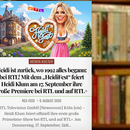
MEDIEN-KULTUR
Posted
in
eidi ist zurück, wo 1992 alles begann:
bei RTL! Mit dem „HeidiFest“ feiert
Heidi Klum am 17. September ihre
roße Premiere bei RTL und auf RTL+
RSS-FEED
9. AUGUST 2026
RTL Television GmbH [Newsroom] Köln (ots) –
Heidi Klum feiert offiziell ihre erste große
Primetime-Show bei RTL und auf RTL+. Am
Donnerstag, 17. September, lädt…