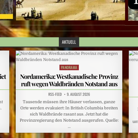
AKTUELL
PANORAMA
Posted
in
iet
Nordamerika: Westkanadische Provinz
ruft wegen Waldbränden Notstand aus
RSS-FEED
9. AUGUST 2026
nt
Tausende müssen ihre Häuser verlassen, ganze
.
Orte werden evakuiert: In British Columbia breiten
sich Waldbrände rasant aus. Jetzt hat die
Provinzregierung den Notstand ausgerufen. Quelle:
um
…