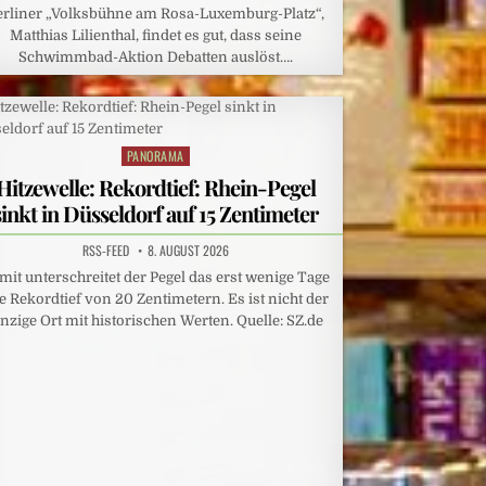
erliner „Volksbühne am Rosa-Luxemburg-Platz“,
Matthias Lilienthal, findet es gut, dass seine
Schwimmbad-Aktion Debatten auslöst….
PANORAMA
Posted
in
Hitzewelle: Rekordtief: Rhein-Pegel
sinkt in Düsseldorf auf 15 Zentimeter
RSS-FEED
8. AUGUST 2026
mit unterschreitet der Pegel das erst wenige Tage
te Rekordtief von 20 Zentimetern. Es ist nicht der
inzige Ort mit historischen Werten. Quelle: SZ.de