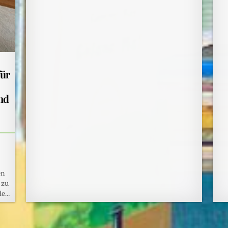
für
nd
en
 zu
de…