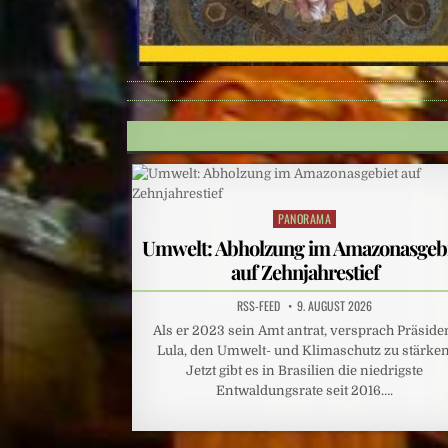
PANORAMA
Posted
in
Umwelt: Abholzung im Amazonasgeb
auf Zehnjahrestief
RSS-FEED
9. AUGUST 2026
Als er 2023 sein Amt antrat, versprach Präside
Lula, den Umwelt- und Klimaschutz zu stärken
Jetzt gibt es in Brasilien die niedrigste
Entwaldungsrate seit 2016….