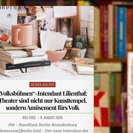
MEDIEN-KULTUR
Posted
in
„Volksbühnen“-Intendant Lilienthal:
Theater sind nicht nur Kunsttempel,
sondern Amüsement fürs Volk
RSS-FEED
9. AUGUST 2026
rbb – Rundfunk Berlin-Brandenburg
Newsroom]Berlin (ots) – Der neue Intendant der