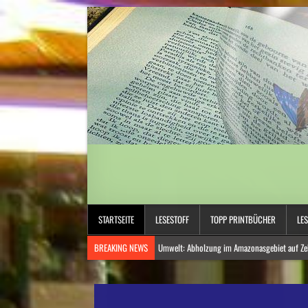
STARTSEITE
LESESTOFF
TOPP PRINTBÜCHER
LE
BREAKING NEWS
Umwelt: Abholzung im Amazonasgebiet auf Zeh
Nordamerika: Westkanadische Provinz ruft wegen Waldbränden No
Norwegen: Deutscher Reisebus in Norwegen verunglückt – mehrere 