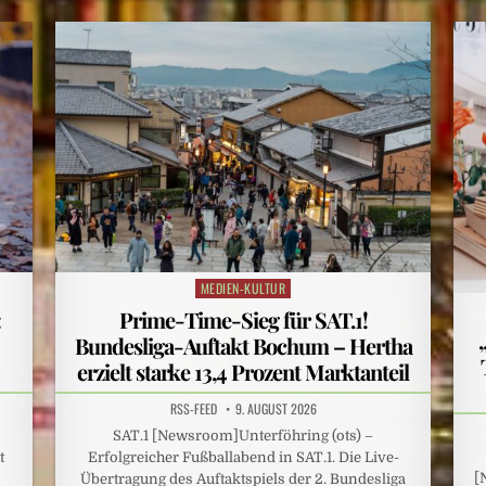
MEDIEN-KULTUR
Posted
in
:
Prime-Time-Sieg für SAT.1!
Bundesliga-Auftakt Bochum – Hertha
erzielt starke 13,4 Prozent Marktanteil
RSS-FEED
9. AUGUST 2026
SAT.1 [Newsroom]Unterföhring (ots) –
t
Erfolgreicher Fußballabend in SAT.1. Die Live-
[
Übertragung des Auftaktspiels der 2. Bundesliga