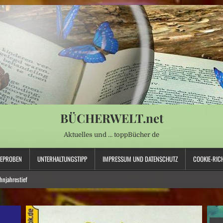
BÜCHERWELT.net
Aktuelles und … toppBücher de
SEPROBEN
UNTERHALTUNGSTIPP
IMPRESSUM UND DATENSCHUTZ
COOKIE-RICH
njahrestief
tstand aus
Verletzte