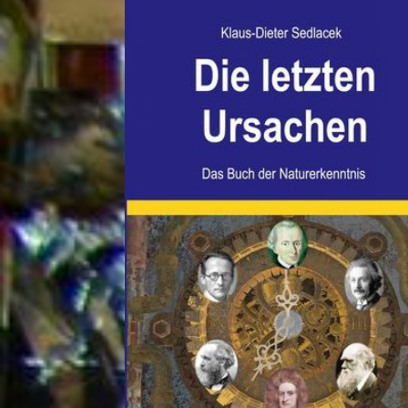
Italien: Waldbrand am Gardasee: Mehr als 200 Menschen in Sicherh
Schüleraustausch: Plötzlich verschwand „Sexuelle Belästigung“ aus 