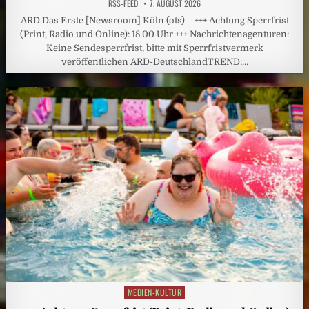
RSS-FEED
7. AUGUST 2026
ARD Das Erste [Newsroom] Köln (ots) – +++ Achtung Sperrfrist
(Print, Radio und Online): 18.00 Uhr +++ Nachrichtenagenturen:
Keine Sendesperrfrist, bitte mit Sperrfristvermerk
veröffentlichen ARD-DeutschlandTREND:…
MEDIEN-KULTUR
Posted
in