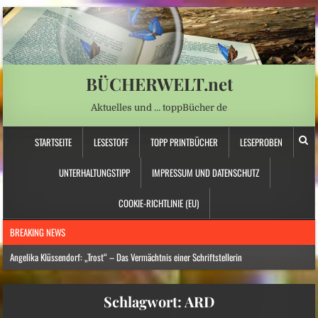
BÜCHERWELT.net
Aktuelles und … toppBücher de
STARTSEITE
LESESTOFF
TOPP PRINTBÜCHER
LESEPROBEN
UNTERHALTUNGSTIPP
IMPRESSUM UND DATENSCHUTZ
COOKIE-RICHTLINIE (EU)
BREAKING NEWS
Angelika Klüssendorf: „Trost“ – Das Vermächtnis einer Schriftstellerin
Hitzewelle: Städte- und Gemeindebund fordert „nationalen Kraftakt für
Schlagwort:
ARD
Wasserversorgung“