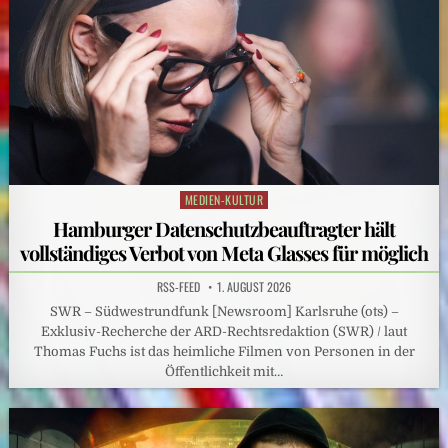
MEDIEN-KULTUR
Posted
in
Hamburger Datenschutzbeauftragter hält
vollständiges Verbot von Meta Glasses für möglich
RSS-FEED
1. AUGUST 2026
SWR – Südwestrundfunk [Newsroom] Karlsruhe (ots) –
Exklusiv-Recherche der ARD-Rechtsredaktion (SWR) / laut
Thomas Fuchs ist das heimliche Filmen von Personen in der
Öffentlichkeit mit…