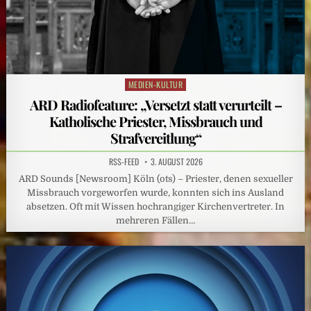
MEDIEN-KULTUR
Posted
in
ARD Radiofeature: „Versetzt statt verurteilt –
Katholische Priester, Missbrauch und
Strafvereitlung“
RSS-FEED
3. AUGUST 2026
ARD Sounds [Newsroom] Köln (ots) – Priester, denen sexueller
Missbrauch vorgeworfen wurde, konnten sich ins Ausland
absetzen. Oft mit Wissen hochrangiger Kirchenvertreter. In
mehreren Fällen…