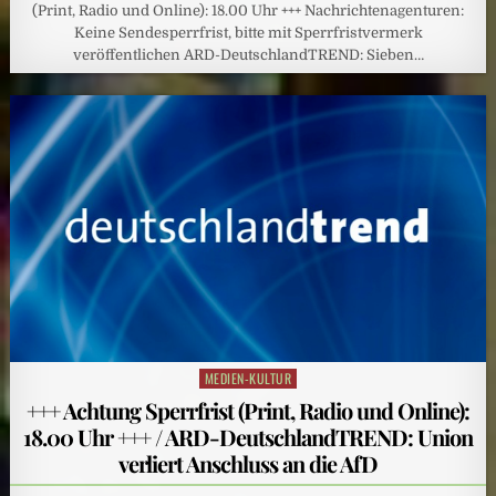
(Print, Radio und Online): 18.00 Uhr +++ Nachrichtenagenturen:
Keine Sendesperrfrist, bitte mit Sperrfristvermerk
veröffentlichen ARD-DeutschlandTREND: Sieben…
MEDIEN-KULTUR
Posted
in
+++ Achtung Sperrfrist (Print, Radio und Online):
18.00 Uhr +++ / ARD-DeutschlandTREND: Union
verliert Anschluss an die AfD