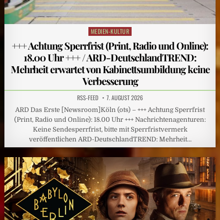
MEDIEN-KULTUR
Posted
in
+++ Achtung Sperrfrist (Print, Radio und Online):
18.00 Uhr +++ / ARD-DeutschlandTREND:
Mehrheit erwartet von Kabinettsumbildung keine
Verbesserung
RSS-FEED
7. AUGUST 2026
ARD Das Erste [Newsroom]Köln (ots) – +++ Achtung Sperrfrist
(Print, Radio und Online): 18.00 Uhr +++ Nachrichtenagenturen:
Keine Sendesperrfrist, bitte mit Sperrfristvermerk
veröffentlichen ARD-DeutschlandTREND: Mehrheit…