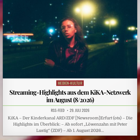
MEDIEN-KULTUR
Posted
in
Streaming-Highlights aus dem KiKA-Netzwerk
im August (8/2026)
RSS-FEED
29. JULI 2026
KiKA – Der Kinderkanal ARD/ZDF [Newsroom]Erfurt (ots) – Die
Highlights im Überblick: – Ab sofort „Löwenzahn mit Peter
Lustig“ (ZDF) – Ab 1. August 2026…