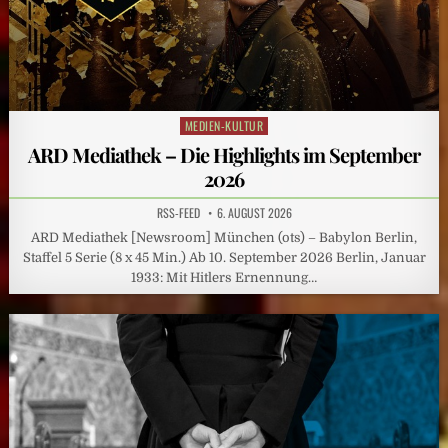
MEDIEN-KULTUR
Posted
in
ARD Mediathek – Die Highlights im September
2026
RSS-FEED
6. AUGUST 2026
ARD Mediathek [Newsroom] München (ots) – Babylon Berlin,
Staffel 5 Serie (8 x 45 Min.) Ab 10. September 2026 Berlin, Januar
1933: Mit Hitlers Ernennung…