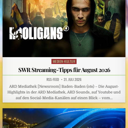
MEDIEN-KULTUR
Posted
in
SWR Streaming-Tipps für August 2026
RSS-FEED
31. JULI 2026
ARD Mediathek [Newsroom] Baden-Baden (ots) – Die August-
Highlights in der ARD Mediathek, ARD Sounds, auf Youtube und
auf den Social-Media-Kanälen auf einen Blick – vom…