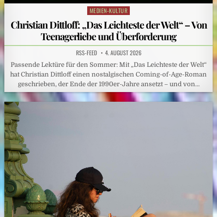
MEDIEN-KULTUR
Posted
in
Christian Dittloff: „Das Leichteste der Welt“ – Von
Teenagerliebe und Überforderung
RSS-FEED
4. AUGUST 2026
Passende Lektüre für den Sommer: Mit „Das Leichteste der Welt“
hat Christian Dittloff einen nostalgischen Coming-of-Age-Roman
geschrieben, der Ende der 1990er-Jahre ansetzt – und von…