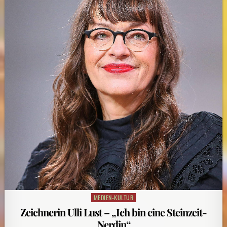
MEDIEN-KULTUR
Posted
in
Zeichnerin Ulli Lust – „Ich bin eine Steinzeit-
Nerdin“