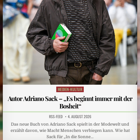
MEDIEN-KULTUR
Posted
in
Autor Adriano Sack – „Es beginnt immer mit der
Bosheit“
RSS-FEED
4. AUGUST 2026
Das neue Buch von Adriano Sack spielt in der Modewelt und
erzählt davon, wie Macht Menschen verbiegen kann. Wie hat
Sack für „In die Sonne…