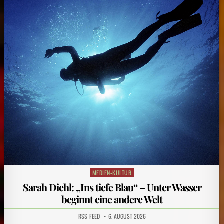
MEDIEN-KULTUR
Posted
in
Sarah Diehl: „Ins tiefe Blau“ – Unter Wasser
beginnt eine andere Welt
RSS-FEED
6. AUGUST 2026