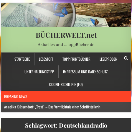
BÜCHERWELT.net
Aktuelles und … toppBücher de
STARTSEITE
LESESTOFF
TOPP PRINTBÜCHER
LESEPROBEN
UNTERHALTUNGSTIPP
IMPRESSUM UND DATENSCHUTZ
COOKIE-RICHTLINIE (EU)
BREAKING NEWS
Angelika Klüssendorf: „Trost“ – Das Vermächtnis einer Schriftstellerin
Hitzewelle: Städte- und Gemeindebund fordert „nationalen Kraftakt für
Schlagwort:
Deutschlandradio
Wasserversorgung“