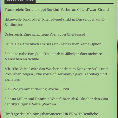
Frankreich: Gericht kippt Burkini-Verbot an Côte-d’Azur-Strand
Hitzewelle: Rekordtief: Rhein-Pegel sinkt in Düsseldorf auf 15
Zentimeter
Österreich: Eine ganz neue Form von Chefsessel
Leute: Das Arschloch am Set sein? Für Frauen keine Option
Schüsse nahe Bangkok: Thailand: 14-Jähriger tötet mehrere
Menschen an Schule
Mit „The Voice“ wird das Wochenende zum Konzert: SAT.1 und
ProSieben zeigen „The Voice of Germany“ jeweils freitags und
samstags
ZDF-Programmänderung Woche 33/26
Sienna Miller und Dominic West führen ab 5. Oktober den Cast
der Sky Original Serie „War“ an
Umfrage des Meinungsbarometers HR FRAGT: Deutliche