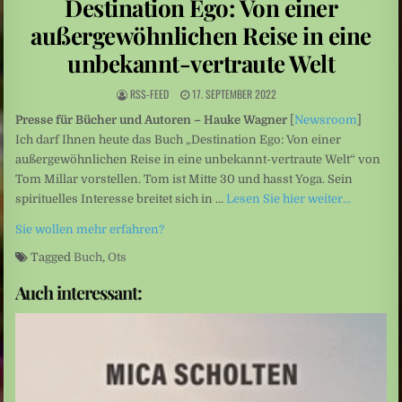
Destination Ego: Von einer
Leute: Das Arschloch am Set sein? Für Frauen keine Option
außergewöhnlichen Reise in eine
Schüsse nahe Bangkok: Thailand: 14-Jähriger tötet mehrere Menschen an Schule
unbekannt-vertraute Welt
RSS-FEED
17. SEPTEMBER 2022
Presse für Bücher und Autoren – Hauke Wagner
[
Newsroom
]
Ich darf Ihnen heute das Buch „Destination Ego: Von einer
außergewöhnlichen Reise in eine unbekannt-vertraute Welt“ von
Tom Millar vorstellen. Tom ist Mitte 30 und hasst Yoga. Sein
spirituelles Interesse breitet sich in …
Lesen Sie hier weiter…
Sie wollen mehr erfahren?
Tagged
Buch
,
Ots
Auch interessant: