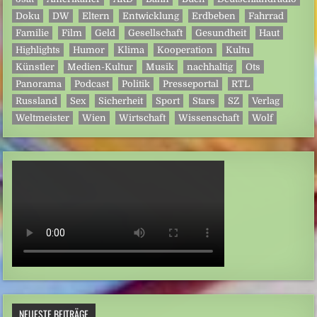
Doku
DW
Eltern
Entwicklung
Erdbeben
Fahrrad
Familie
Film
Geld
Gesellschaft
Gesundheit
Haut
Highlights
Humor
Klima
Kooperation
Kultu
Künstler
Medien-Kultur
Musik
nachhaltig
Ots
Panorama
Podcast
Politik
Presseportal
RTL
Russland
Sex
Sicherheit
Sport
Stars
SZ
Verlag
Weltmeister
Wien
Wirtschaft
Wissenschaft
Wolf
NEUESTE BEITRÄGE