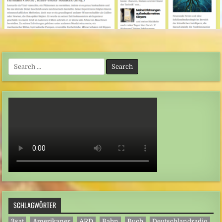
Search
for:
SCHLAGWÖRTER
3sat
Amerikaner
ARD
Bahn
Buch
Deutschlandradio