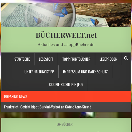
BÜCHERWELT.net
Aktuelles und … toppBücher de
STARTSEITE
LESESTOFF
TOPP PRINTBÜCHER
LESEPROBEN
UNTERHALTUNGSTIPP
IMPRESSUM UND DATENSCHUTZ
COOKIE-RICHTLINIE (EU)
BREAKING NEWS
Frankreich: Gericht kippt Burkini-Verbot an Côte-d’Azur-Strand
Hitzewelle: Rekordtief: Rhein-Pegel sinkt in Düsseldorf auf 15 Zentimeter
POSTED
BÜCHER
Österreich: Eine ganz neue Form von Chefsessel
IN