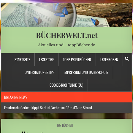
BÜCHERWELT.net
Aktuelles und … toppBücher de
STARTSEITE
LESESTOFF
TOPP PRINTBÜCHER
LESEPROBEN
UNTERHALTUNGSTIPP
IMPRESSUM UND DATENSCHUTZ
COOKIE-RICHTLINIE (EU)
BREAKING NEWS
Frankreich: Gericht kippt Burkini-Verbot an Côte-d’Azur-Strand
Hitzewelle: Rekordtief: Rhein-Pegel sinkt in Düsseldorf auf 15 Zentimeter
POSTED
BÜCHER
Österreich: Eine ganz neue Form von Chefsessel
IN