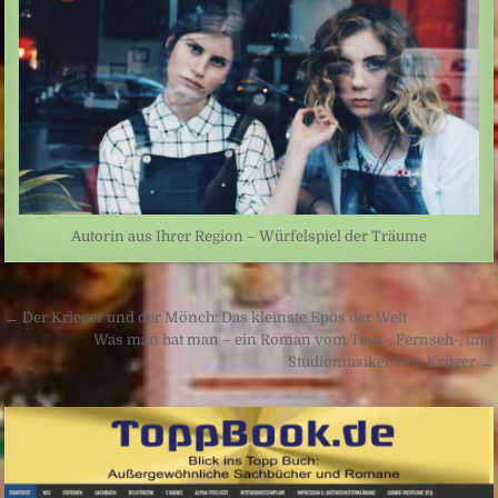
Autorin aus Ihrer Region – Würfelspiel der Träume
Beitragsnavigation
← Der Krieger und der Mönch: Das kleinste Epos der Welt
Was man hat man – ein Roman vom Tour-, Fernseh-, und
Studiomusiker Eric Krüger →