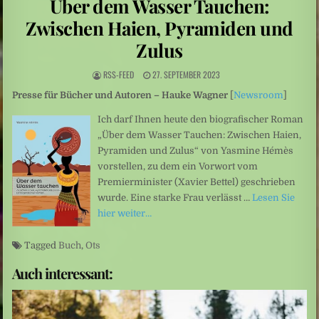
Über dem Wasser Tauchen:
Leute: Das Arschloch am Set sein? Für Frauen keine Option
Zwischen Haien, Pyramiden und
Schüsse nahe Bangkok: Thailand: 14-Jähriger tötet mehrere Menschen an Schule
Zulus
RSS-FEED
27. SEPTEMBER 2023
Presse für Bücher und Autoren – Hauke Wagner
[
Newsroom
]
Ich darf Ihnen heute den biografischer Roman
„Über dem Wasser Tauchen: Zwischen Haien,
Pyramiden und Zulus“ von Yasmine Hémès
vorstellen, zu dem ein Vorwort vom
Premierminister (Xavier Bettel) geschrieben
wurde. Eine starke Frau verlässt …
Lesen Sie
hier weiter…
Tagged
Buch
,
Ots
Auch interessant: