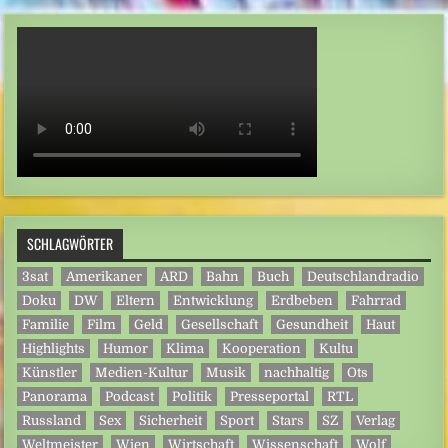
SCHLAGWÖRTER
3sat
Amerikaner
ARD
Bahn
Buch
Deutschlandradio
Doku
DW
Eltern
Entwicklung
Erdbeben
Fahrrad
Familie
Film
Geld
Gesellschaft
Gesundheit
Haut
Highlights
Humor
Klima
Kooperation
Kultu
Künstler
Medien-Kultur
Musik
nachhaltig
Ots
Panorama
Podcast
Politik
Presseportal
RTL
Russland
Sex
Sicherheit
Sport
Stars
SZ
Verlag
Weltmeister
Wien
Wirtschaft
Wissenschaft
Wolf