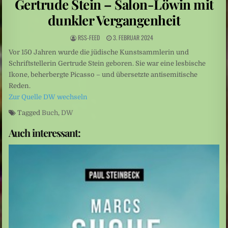
Gertrude Stein – Salon-Löwin mit
Niedrige Wasserstände: Auf Rekordtief
dunkler Vergangenheit
Umweltkatastrophe: Drohende Ölkatastrophe vor der Küste des Oman
RSS-FEED
3. FEBRUAR 2024
Sexualisierte Gewalt: Starr vor Angst
Vor 150 Jahren wurde die jüdische Kunstsammlerin und
Schriftstellerin Gertrude Stein geboren. Sie war eine lesbische
Ikone, beherbergte Picasso – und übersetzte antisemitische
Reden.
Zur Quelle DW wechseln
Tagged
Buch
,
DW
Auch interessant: