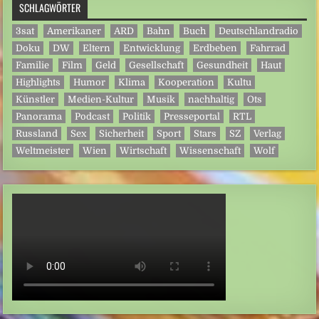
SCHLAGWÖRTER
3sat
Amerikaner
ARD
Bahn
Buch
Deutschlandradio
Doku
DW
Eltern
Entwicklung
Erdbeben
Fahrrad
Familie
Film
Geld
Gesellschaft
Gesundheit
Haut
Highlights
Humor
Klima
Kooperation
Kultu
Künstler
Medien-Kultur
Musik
nachhaltig
Ots
Panorama
Podcast
Politik
Presseportal
RTL
Russland
Sex
Sicherheit
Sport
Stars
SZ
Verlag
Weltmeister
Wien
Wirtschaft
Wissenschaft
Wolf