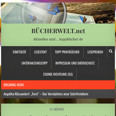
BÜCHERWELT.net
Aktuelles und … toppBücher de
STARTSEITE
LESESTOFF
TOPP PRINTBÜCHER
LESEPROBEN
UNTERHALTUNGSTIPP
IMPRESSUM UND DATENSCHUTZ
COOKIE-RICHTLINIE (EU)
BREAKING NEWS
Angelika Klüssendorf: „Trost“ – Das Vermächtnis einer Schriftstellerin
Hitzewelle: Städte- und Gemeindebund fordert „nationalen Kraftakt für
Wasserversorgung“
POSTED
BÜCHER
IN