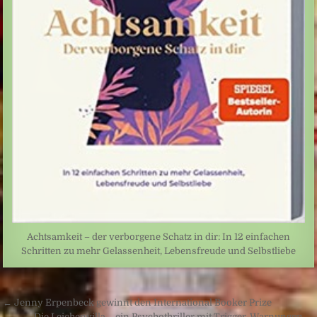
Achtsamkeit – der verborgene Schatz in dir: In 12 einfachen
Schritten zu mehr Gelassenheit, Lebensfreude und Selbstliebe
Beitragsnavigation
← Jenny Erpenbeck gewinnt den International Booker Prize
Die Leichenvilla – ein Psychothriller mit Trigger-Warnungen →