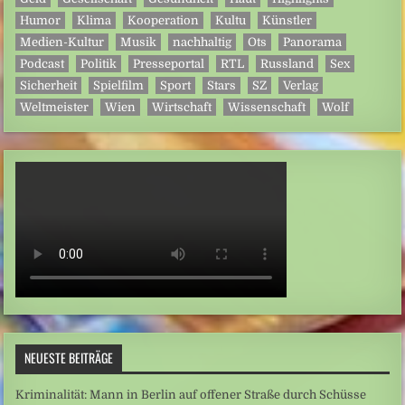
Humor
Klima
Kooperation
Kultu
Künstler
Medien-Kultur
Musik
nachhaltig
Ots
Panorama
Podcast
Politik
Presseportal
RTL
Russland
Sex
Sicherheit
Spielfilm
Sport
Stars
SZ
Verlag
Weltmeister
Wien
Wirtschaft
Wissenschaft
Wolf
NEUESTE BEITRÄGE
Kriminalität: Mann in Berlin auf offener Straße durch Schüsse