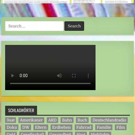
Search
for:
SCHLAGWÖRTER
3sat
Amerikaner
ARD
Bahn
Buch
Deutschlandradio
Doku
DW
Eltern
Erdbeben
Fahrrad
Familie
Film
Geld
Gesellschaft
Gesundheit
Haut
Highlights