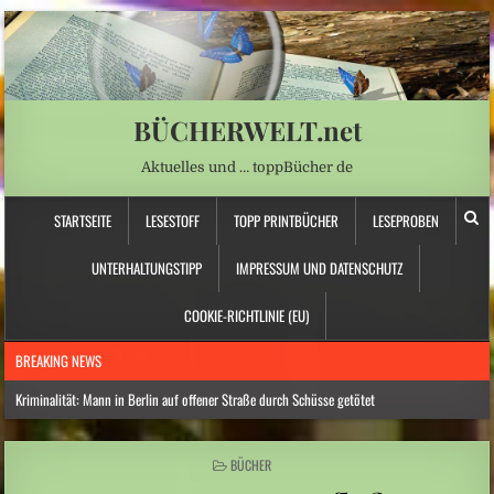
BÜCHERWELT.net
Aktuelles und … toppBücher de
STARTSEITE
LESESTOFF
TOPP PRINTBÜCHER
LESEPROBEN
UNTERHALTUNGSTIPP
IMPRESSUM UND DATENSCHUTZ
COOKIE-RICHTLINIE (EU)
BREAKING NEWS
Kriminalität: Mann in Berlin auf offener Straße durch Schüsse getötet
Hitzewelle: Juni und Juli waren in Westeuropa so warm wie noch nie
POSTED
BÜCHER
Fund von Wehrmachtssoldaten in der Donau: „Ihre Familien haben womöglich nie
IN