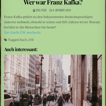
Wer war Franz Kafka?
erfahren, was mit ihnen geschehen ist“
Leute: Die Nicht-Hochzeit des Jahres
RSS-FEED
4. OKTOBER 2024
Franz Kafka gehört zu den bekanntesten deutschsprachigen
Paris: Wer hat Dalidas Brüste angemalt?
Autoren weltweit, obwohl er schon seit 100 Jahren tot ist. Warum
berührt er die Menschen bis heute?
Zur Quelle DW wechseln
Tagged
Buch
,
DW
Auch interessant: