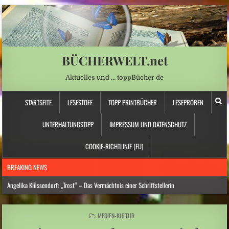
BÜCHERWELT.net
Aktuelles und … toppBücher de
STARTSEITE
LESESTOFF
TOPP PRINTBÜCHER
LESEPROBEN
UNTERHALTUNGSTIPP
IMPRESSUM UND DATENSCHUTZ
COOKIE-RICHTLINIE (EU)
BREAKING NEWS
Angelika Klüssendorf: „Trost“ – Das Vermächtnis einer Schriftstellerin
Hitzewelle: Städte- und Gemeindebund fordert „nationalen Kraftakt für
Wasserversorgung“
POSTED
MEDIEN-KULTUR
IN