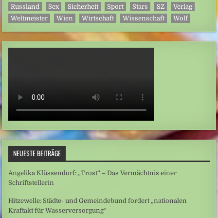
Russland
Sex
Sicherheit
Sport
Stars
SZ
Verlag
Weltmeister
Wien
Wirtschaft
Wissenschaft
Wolf
NEUESTE BEITRÄGE
Angelika Klüssendorf: „Trost“ – Das Vermächtnis einer
Schriftstellerin
Hitzewelle: Städte- und Gemeindebund fordert „nationalen
Kraftakt für Wasserversorgung“