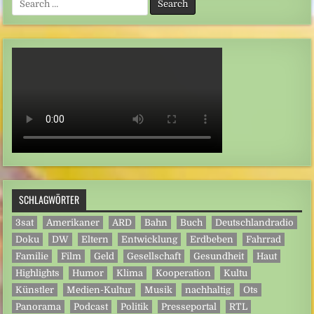
for:
SCHLAGWÖRTER
3sat
Amerikaner
ARD
Bahn
Buch
Deutschlandradio
Doku
DW
Eltern
Entwicklung
Erdbeben
Fahrrad
Familie
Film
Geld
Gesellschaft
Gesundheit
Haut
Highlights
Humor
Klima
Kooperation
Kultu
Künstler
Medien-Kultur
Musik
nachhaltig
Ots
Panorama
Podcast
Politik
Presseportal
RTL