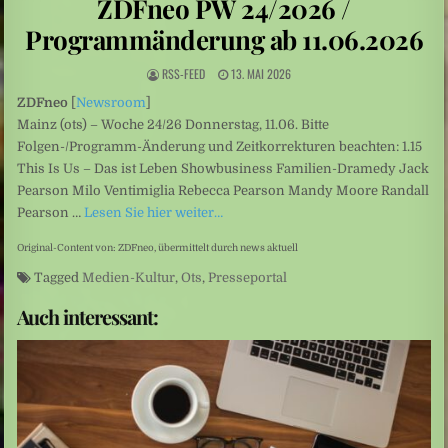
ZDFneo PW 24/2026 /
Niedrige Wasserstände: Auf Rekordtief
Programmänderung ab 11.06.2026
Umweltkatastrophe: Drohende Ölkatastrophe vor der Küste des Oman
RSS-FEED
13. MAI 2026
Sexualisierte Gewalt: Starr vor Angst
ZDFneo
[
Newsroom
]
Mainz (ots) – Woche 24/26 Donnerstag, 11.06. Bitte
Folgen-/Programm-Änderung und Zeitkorrekturen beachten: 1.15
This Is Us – Das ist Leben Showbusiness Familien-Dramedy Jack
Pearson Milo Ventimiglia Rebecca Pearson Mandy Moore Randall
Pearson …
Lesen Sie hier weiter…
Original-Content von: ZDFneo, übermittelt durch news aktuell
Tagged
Medien-Kultur
,
Ots
,
Presseportal
Auch interessant: