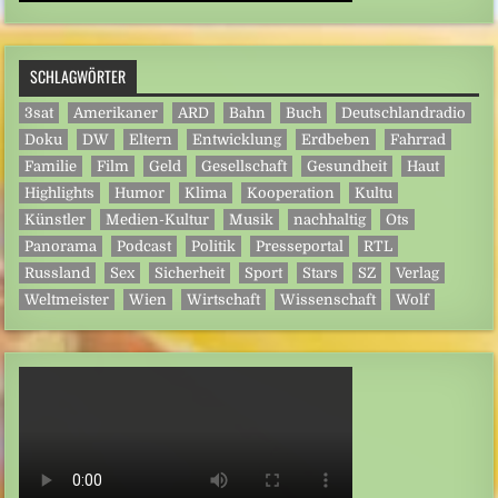
SCHLAGWÖRTER
3sat
Amerikaner
ARD
Bahn
Buch
Deutschlandradio
Doku
DW
Eltern
Entwicklung
Erdbeben
Fahrrad
Familie
Film
Geld
Gesellschaft
Gesundheit
Haut
Highlights
Humor
Klima
Kooperation
Kultu
Künstler
Medien-Kultur
Musik
nachhaltig
Ots
Panorama
Podcast
Politik
Presseportal
RTL
Russland
Sex
Sicherheit
Sport
Stars
SZ
Verlag
Weltmeister
Wien
Wirtschaft
Wissenschaft
Wolf