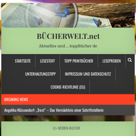
BÜCHERWELT.net
Aktuelles und … toppBücher de
STARTSEITE
LESESTOFF
TOPP PRINTBÜCHER
LESEPROBEN
UNTERHALTUNGSTIPP
IMPRESSUM UND DATENSCHUTZ
COOKIE-RICHTLINIE (EU)
BREAKING NEWS
Angelika Klüssendorf: „Trost“ – Das Vermächtnis einer Schriftstellerin
Hitzewelle: Städte- und Gemeindebund fordert „nationalen Kraftakt für
Wasserversorgung“
POSTED
MEDIEN-KULTUR
IN