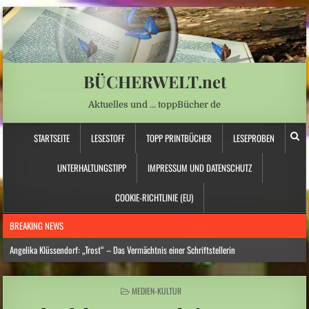
BÜCHERWELT.net
Aktuelles und … toppBücher de
STARTSEITE
LESESTOFF
TOPP PRINTBÜCHER
LESEPROBEN
UNTERHALTUNGSTIPP
IMPRESSUM UND DATENSCHUTZ
COOKIE-RICHTLINIE (EU)
BREAKING NEWS
Angelika Klüssendorf: „Trost“ – Das Vermächtnis einer Schriftstellerin
Hitzewelle: Städte- und Gemeindebund fordert „nationalen Kraftakt für
Wasserversorgung“
POSTED
MEDIEN-KULTUR
IN