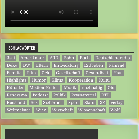
SCHLAGWÖRTER
3sat
Amerikaner
ARD
Bahn
Buch
Deutschlandradio
Doku
DW
Eltern
Entwicklung
Erdbeben
Fahrrad
Familie
Film
Geld
Gesellschaft
Gesundheit
Haut
Highlights
Humor
Klima
Kooperation
Kultu
Künstler
Medien-Kultur
Musik
nachhaltig
Ots
Panorama
Podcast
Politik
Presseportal
RTL
Russland
Sex
Sicherheit
Sport
Stars
SZ
Verlag
Weltmeister
Wien
Wirtschaft
Wissenschaft
Wolf