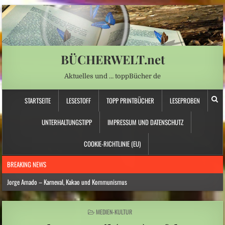
BÜCHERWELT.net
Aktuelles und … toppBücher de
STARTSEITE
LESESTOFF
TOPP PRINTBÜCHER
LESEPROBEN
UNTERHALTUNGSTIPP
IMPRESSUM UND DATENSCHUTZ
COOKIE-RICHTLINIE (EU)
BREAKING NEWS
Jorge Amado – Karneval, Kakao und Kommunismus
Anna Schapiro: „Fühlen Sie sich wie zu Hause …“ – Jüdische Spurensuche
POSTED
MEDIEN-KULTUR
Daniela Dröscher – Geldmangel, Gedichte und Freundschaft
IN