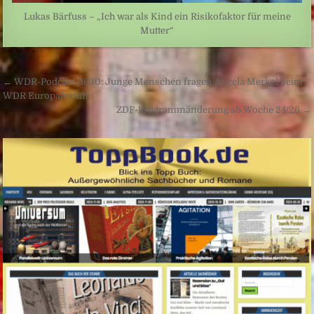
Lukas Bärfuss – „Ich war als Kind ein Risikofaktor für meine
Mutter“
Beitragsnavigation
← WDR-Podcast 0630: Junge Menschen fragen Angela Merkel beim
WDR Europaforum
ZDF-Programmänderung ab Woche 24/26 →