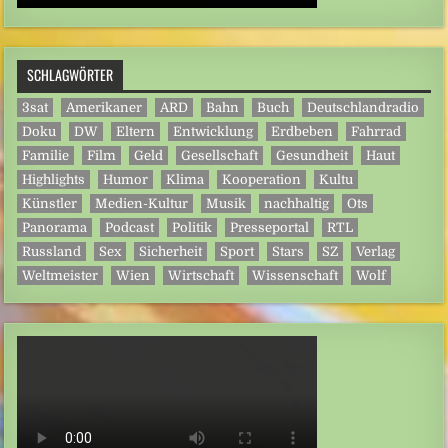
SCHLAGWÖRTER
3sat
Amerikaner
ARD
Bahn
Buch
Deutschlandradio
Doku
DW
Eltern
Entwicklung
Erdbeben
Fahrrad
Familie
Film
Geld
Gesellschaft
Gesundheit
Haut
Highlights
Humor
Klima
Kooperation
Kultu
Künstler
Medien-Kultur
Musik
nachhaltig
Ots
Panorama
Podcast
Politik
Presseportal
RTL
Russland
Sex
Sicherheit
Sport
Stars
SZ
Verlag
Weltmeister
Wien
Wirtschaft
Wissenschaft
Wolf