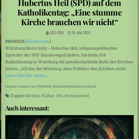
Hubertus Heil (SPD) auf dem
Sarah Diehl: „Ins tiefe Blau“ – Unter Wasser beginnt eine andere Welt
Katholikentag: „Eine stumme
Mittelamerika: Vulkanausbruch in Guatemala
Kirche brauchen wir nicht“
RSS-FEED
16. MAI 2026
PHOENIX
[
Newsroom
]
Würzburg/Bonn (ots) – Hubertus Heil, religionspolitischer
Sprecher der SPD-Bundestagsfraktion, hat beim 104.
Katholikentag in Würzburg die gesellschaftliche Rolle der Kirchen
betont. „Ich bin der Meinung, dass Politiker den Kirchen nicht …
Lesen Sie hier weiter…
Original-Content von: PHOENIX, übermittelt durch news aktuell
Tagged
Medien-Kultur
,
Ots
,
Presseportal
Auch interessant: