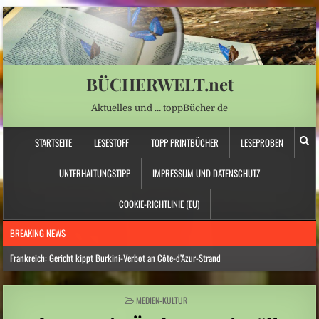
BÜCHERWELT.net
Aktuelles und … toppBücher de
STARTSEITE
LESESTOFF
TOPP PRINTBÜCHER
LESEPROBEN
UNTERHALTUNGSTIPP
IMPRESSUM UND DATENSCHUTZ
COOKIE-RICHTLINIE (EU)
BREAKING NEWS
Frankreich: Gericht kippt Burkini-Verbot an Côte-d’Azur-Strand
Hitzewelle: Rekordtief: Rhein-Pegel sinkt in Düsseldorf auf 15 Zentimeter
POSTED
MEDIEN-KULTUR
Österreich: Eine ganz neue Form von Chefsessel
IN