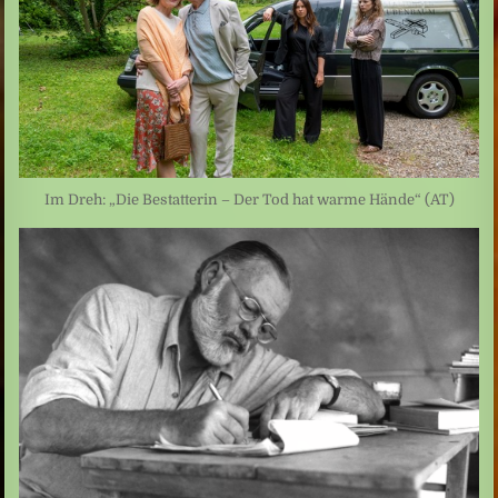
Im Dreh: „Die Bestatterin – Der Tod hat warme Hände“ (AT)