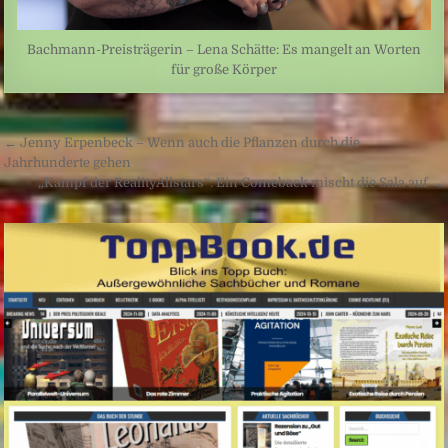
Bachmann-Preisträgerin – Lena Schätte: Es mangelt an Worten
für große Körper
Beitragsnavigation
← Jenny Erpenbeck – Wenn auch die Pflanzen durch die
Jahrhunderte gehen
„Kampf der RealityAllstars“: Ein Comeback mischt die Sala auf →