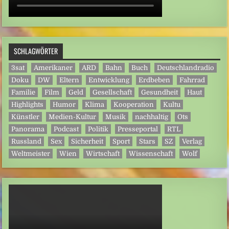
SCHLAGWÖRTER
3sat
Amerikaner
ARD
Bahn
Buch
Deutschlandradio
Doku
DW
Eltern
Entwicklung
Erdbeben
Fahrrad
Familie
Film
Geld
Gesellschaft
Gesundheit
Haut
Highlights
Humor
Klima
Kooperation
Kultu
Künstler
Medien-Kultur
Musik
nachhaltig
Ots
Panorama
Podcast
Politik
Presseportal
RTL
Russland
Sex
Sicherheit
Sport
Stars
SZ
Verlag
Weltmeister
Wien
Wirtschaft
Wissenschaft
Wolf