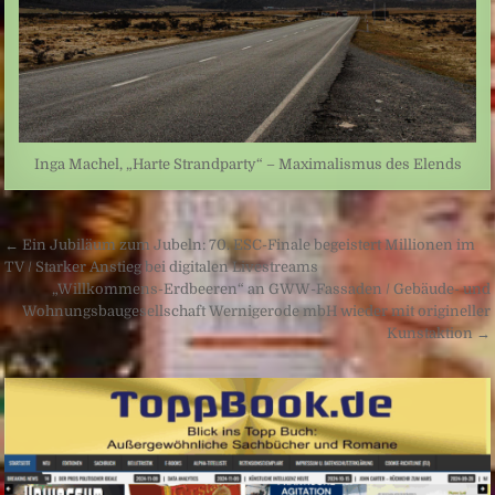
Inga Machel, „Harte Strandparty“ – Maximalismus des Elends
Beitragsnavigation
← Ein Jubiläum zum Jubeln: 70. ESC-Finale begeistert Millionen im
TV / Starker Anstieg bei digitalen Livestreams
„Willkommens-Erdbeeren“ an GWW-Fassaden / Gebäude- und
Wohnungsbaugesellschaft Wernigerode mbH wieder mit origineller
Kunstaktion →