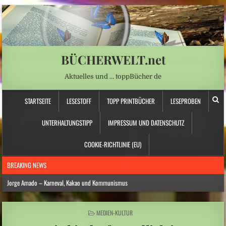
BÜCHERWELT.net
Aktuelles und … toppBücher de
STARTSEITE
LESESTOFF
TOPP PRINTBÜCHER
LESEPROBEN
UNTERHALTUNGSTIPP
IMPRESSUM UND DATENSCHUTZ
COOKIE-RICHTLINIE (EU)
BREAKING NEWS
Jorge Amado – Karneval, Kakao und Kommunismus
Anna Schapiro: „Fühlen Sie sich wie zu Hause …“ – Jüdische Spurensuche
POSTED
MEDIEN-KULTUR
Daniela Dröscher – Geldmangel, Gedichte und Freundschaft
IN