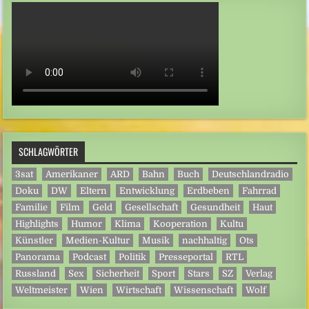
SCHLAGWÖRTER
3sat
Amerikaner
ARD
Bahn
Buch
Deutschlandradio
Doku
DW
Eltern
Entwicklung
Erdbeben
Fahrrad
Familie
Film
Geld
Gesellschaft
Gesundheit
Haut
Highlights
Humor
Klima
Kooperation
Kultu
Künstler
Medien-Kultur
Musik
nachhaltig
Ots
Panorama
Podcast
Politik
Presseportal
RTL
Russland
Sex
Sicherheit
Sport
Stars
SZ
Verlag
Weltmeister
Wien
Wirtschaft
Wissenschaft
Wolf