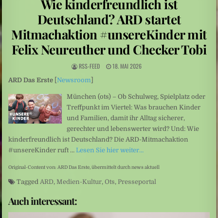
Wie kinderfreundlich ist
Sarah Diehl: „Ins tiefe Blau“ – Unter Wasser beginnt eine andere Welt
Deutschland? ARD startet
Mittelamerika: Vulkanausbruch in Guatemala
Mitmachaktion #unsereKinder mit
Felix Neureuther und Checker Tobi
RSS-FEED
18. MAI 2026
ARD Das Erste
[
Newsroom
]
München (ots) – Ob Schulweg, Spielplatz oder
Treffpunkt im Viertel: Was brauchen Kinder
und Familien, damit ihr Alltag sicherer,
gerechter und lebenswerter wird? Und: Wie
kinderfreundlich ist Deutschland? Die ARD-Mitmachaktion
#unsereKinder ruft …
Lesen Sie hier weiter…
Original-Content von: ARD Das Erste, übermittelt durch news aktuell
Tagged
ARD
,
Medien-Kultur
,
Ots
,
Presseportal
Auch interessant: