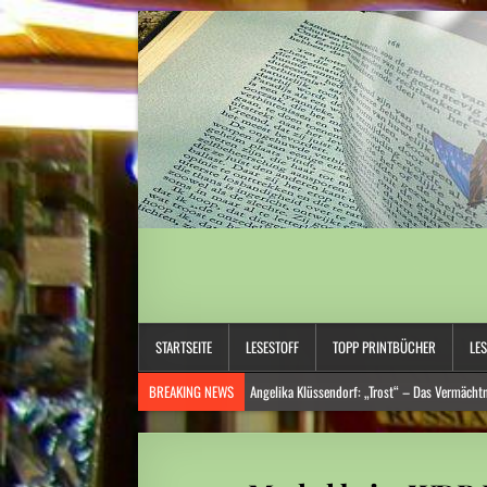
STARTSEITE
LESESTOFF
TOPP PRINTBÜCHER
LE
BREAKING NEWS
Angelika Klüssendorf: „Trost“ – Das Vermächtni
Hitzewelle: Städte- und Gemeindebund fordert „nationalen Kraftak
Niedrige Wasserstände: Auf Rekordtief