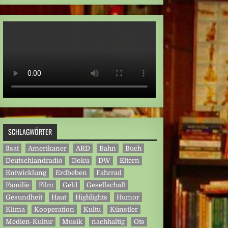
SCHLAGWÖRTER
3sat
Amerikaner
ARD
Bahn
Buch
Deutschlandradio
Doku
DW
Eltern
Entwicklung
Erdbeben
Fahrrad
Familie
Film
Geld
Gesellschaft
Gesundheit
Haut
Highlights
Humor
Klima
Kooperation
Kultu
Künstler
Medien-Kultur
Musik
nachhaltig
Ots