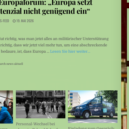
uropaforum: „Europa setzt
an
tenzial nicht genügend ein“
S-FEED
19. MAI 2026
lut richtig, was man jetzt alles an militärischer Unterstützung
 richtig, dass wir jetzt viel mehr tun, um eine abschreckende
 bedaure, ist, dass Europa …
Lesen Sie hier weiter…
urch news aktuell
Personal-Wechsel bei
Einladung zum Gespräch: