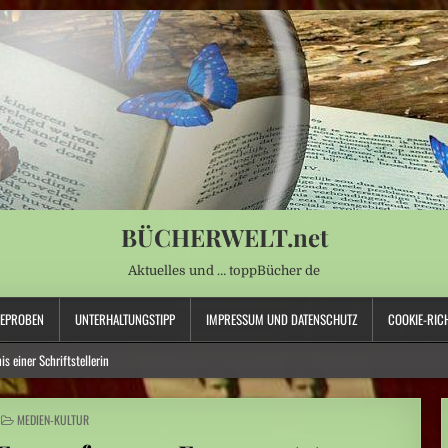
BÜCHERWELT.net
Aktuelles und … toppBücher de
SEPROBEN
UNTERHALTUNGSTIPP
IMPRESSUM UND DATENSCHUTZ
COOKIE-RICH
s einer Schriftstellerin
t für Wasserversorgung“
POSTED
MEDIEN-KULTUR
IN