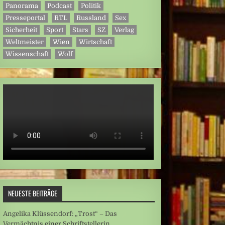
Panorama
Podcast
Politik
Presseportal
RTL
Russland
Sex
Sicherheit
Sport
Stars
SZ
Verlag
Weltmeister
Wien
Wirtschaft
Wissenschaft
Wolf
NEUESTE BEITRÄGE
Angelika Klüssendorf: „Trost“ – Das
Vermächtnis einer Schriftstellerin