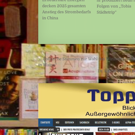
hr produziert neun 
decken 2025 gesamten
Folgen von „Tobis
Anstieg des Strombedarfs
Städtetrip“
in China
Beitragsnavigation
← Politische Stimmen zur Wahl des Ministerpräsid
in Mainz“
Dr. Katrin Vernau 