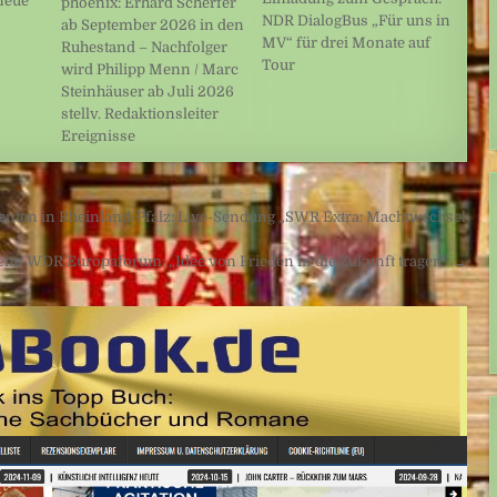
neue
phoenix: Erhard Scherfer
NDR DialogBus „Für uns in
ab September 2026 in den
MV“ für drei Monate auf
Ruhestand – Nachfolger
Tour
wird Philipp Menn / Marc
Steinhäuser ab Juli 2026
stellv. Redaktionsleiter
Ereignisse
enten in Rheinland-Pfalz: Live-Sendung „SWR Extra: Machtwechsel
beim WDR Europaforum: „Idee von Frieden in die Zukunft tragen“ →