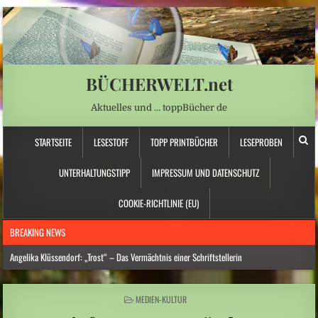
BÜCHERWELT.net
Aktuelles und … toppBücher de
STARTSEITE
LESESTOFF
TOPP PRINTBÜCHER
LESEPROBEN
UNTERHALTUNGSTIPP
IMPRESSUM UND DATENSCHUTZ
COOKIE-RICHTLINIE (EU)
BREAKING NEWS
Angelika Klüssendorf: „Trost“ – Das Vermächtnis einer Schriftstellerin
Hitzewelle: Städte- und Gemeindebund fordert „nationalen Kraftakt für
Wasserversorgung“
POSTED
MEDIEN-KULTUR
IN