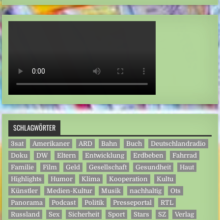
SCHLAGWÖRTER
3sat
Amerikaner
ARD
Bahn
Buch
Deutschlandradio
Doku
DW
Eltern
Entwicklung
Erdbeben
Fahrrad
Familie
Film
Geld
Gesellschaft
Gesundheit
Haut
Highlights
Humor
Klima
Kooperation
Kultu
Künstler
Medien-Kultur
Musik
nachhaltig
Ots
Panorama
Podcast
Politik
Presseportal
RTL
Russland
Sex
Sicherheit
Sport
Stars
SZ
Verlag