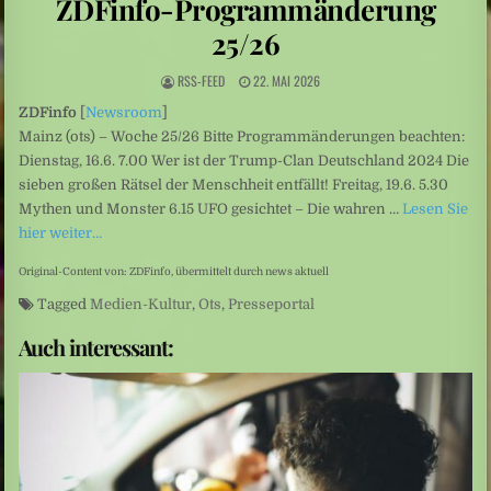
ZDFinfo-Programmänderung
Niedrige Wasserstände: Auf Rekordtief
25/26
Umweltkatastrophe: Drohende Ölkatastrophe vor der Küste des Oman
RSS-FEED
22. MAI 2026
Sexualisierte Gewalt: Starr vor Angst
ZDFinfo
[
Newsroom
]
Mainz (ots) – Woche 25/26 Bitte Programmänderungen beachten:
Dienstag, 16.6. 7.00 Wer ist der Trump-Clan Deutschland 2024 Die
sieben großen Rätsel der Menschheit entfällt! Freitag, 19.6. 5.30
Mythen und Monster 6.15 UFO gesichtet – Die wahren …
Lesen Sie
hier weiter…
Original-Content von: ZDFinfo, übermittelt durch news aktuell
Tagged
Medien-Kultur
,
Ots
,
Presseportal
Auch interessant: