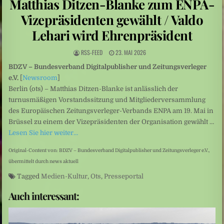
Matthias Ditzen-Blanke zum ENPA-
Sarah Diehl: „Ins tiefe Blau“ – Unter Wasser beginnt eine andere Welt
Vizepräsidenten gewählt / Valdo
Mittelamerika: Vulkanausbruch in Guatemala
Lehari wird Ehrenpräsident
RSS-FEED
23. MAI 2026
BDZV – Bundesverband Digitalpublisher und Zeitungsverleger
e.V.
[
Newsroom
]
Berlin (ots) – Matthias Ditzen-Blanke ist anlässlich der
turnusmäßigen Vorstandssitzung und Mitgliederversammlung
des Europäischen Zeitungsverleger-Verbands ENPA am 19. Mai in
Brüssel zu einem der Vizepräsidenten der Organisation gewählt …
Lesen Sie hier weiter…
Original-Content von: BDZV – Bundesverband Digitalpublisher und Zeitungsverleger e.V.,
übermittelt durch news aktuell
Tagged
Medien-Kultur
,
Ots
,
Presseportal
Auch interessant: