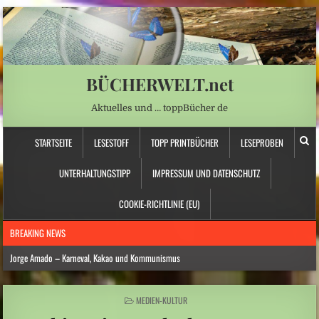
BÜCHERWELT.net
Aktuelles und … toppBücher de
STARTSEITE
LESESTOFF
TOPP PRINTBÜCHER
LESEPROBEN
UNTERHALTUNGSTIPP
IMPRESSUM UND DATENSCHUTZ
COOKIE-RICHTLINIE (EU)
BREAKING NEWS
Jorge Amado – Karneval, Kakao und Kommunismus
Anna Schapiro: „Fühlen Sie sich wie zu Hause …“ – Jüdische Spurensuche
POSTED
MEDIEN-KULTUR
Daniela Dröscher – Geldmangel, Gedichte und Freundschaft
IN