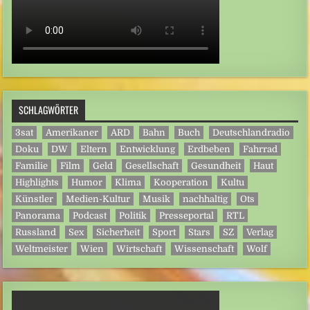
SCHLAGWÖRTER
3sat
Amerikaner
ARD
Bahn
Buch
Deutschlandradio
Doku
DW
Eltern
Entwicklung
Erdbeben
Fahrrad
Familie
Film
Geld
Gesellschaft
Gesundheit
Haut
Highlights
Humor
Klima
Kooperation
Kultu
Künstler
Medien-Kultur
Musik
nachhaltig
Ots
Panorama
Podcast
Politik
Presseportal
RTL
Russland
Sex
Sicherheit
Sport
Stars
SZ
Verlag
Weltmeister
Wien
Wirtschaft
Wissenschaft
Wolf