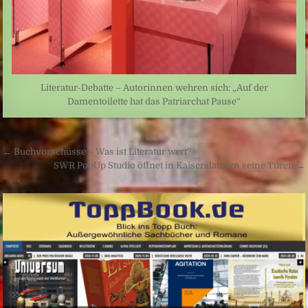
Literatur-Debatte – Autorinnen wehren sich: „Auf der
Damentoilette hat das Patriarchat Pause“
Beitragsnavigation
← Buchvorschüsse – Was ist Literatur wert?
SWR PopUp Studio öffnet in Kaiserslautern seine Türen →