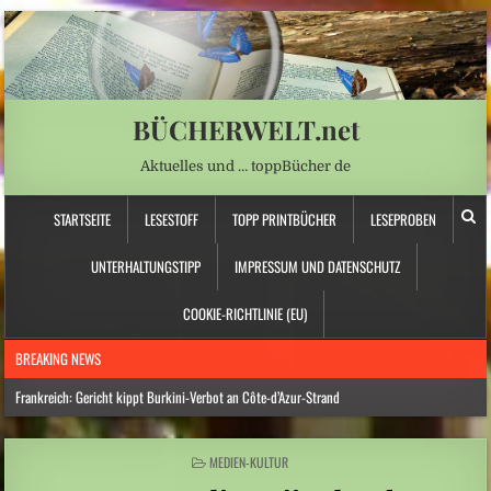
BÜCHERWELT.net
Aktuelles und … toppBücher de
STARTSEITE
LESESTOFF
TOPP PRINTBÜCHER
LESEPROBEN
UNTERHALTUNGSTIPP
IMPRESSUM UND DATENSCHUTZ
COOKIE-RICHTLINIE (EU)
BREAKING NEWS
Frankreich: Gericht kippt Burkini-Verbot an Côte-d’Azur-Strand
Hitzewelle: Rekordtief: Rhein-Pegel sinkt in Düsseldorf auf 15 Zentimeter
POSTED
MEDIEN-KULTUR
Österreich: Eine ganz neue Form von Chefsessel
IN