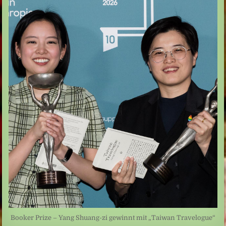
Booker Prize – Yang Shuang-zi gewinnt mit „Taiwan Travelogue“