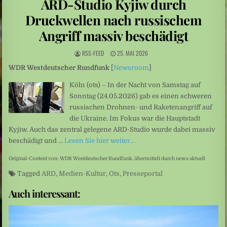
ARD-Studio Kyjiw durch
Leute: Das Arschloch am Set sein? Für Frauen keine Option
Druckwellen nach russischem
Schüsse nahe Bangkok: Thailand: 14-Jähriger tötet mehrere Menschen an Schule
Angriff massiv beschädigt
RSS-FEED
25. MAI 2026
WDR Westdeutscher Rundfunk
[
Newsroom
]
Köln (ots) – In der Nacht von Samstag auf
Sonntag (24.05.2026) gab es einen schweren
russischen Drohnen- und Raketenangriff auf
die Ukraine. Im Fokus war die Hauptstadt
Kyjiw. Auch das zentral gelegene ARD-Studio wurde dabei massiv
beschädigt und …
Lesen Sie hier weiter…
Original-Content von: WDR Westdeutscher Rundfunk, übermittelt durch news aktuell
Tagged
ARD
,
Medien-Kultur
,
Ots
,
Presseportal
Auch interessant: