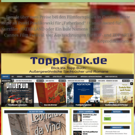
Beitragsnavigation
← Freude über zwei Preise bei den Filmfestspielen in Cannes / Beste
Regie an Pawel Pawlikowski für „Fatherland“ / Canal+ Award für
Kurzfilm „VATERLAND oder Ein Bule Namens Yanto“
Cannes Film Festival: vier Auszeichnungen für ZDF- und ZDF/ARTE-
Koproduktionen →