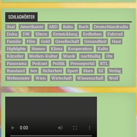
SCHLAGWÖRTER
3sat
Amerikaner
ARD
Bahn
Buch
Deutschlandradio
Doku
DW
Eltern
Entwicklung
Erdbeben
Fahrrad
Familie
Film
Geld
Gesellschaft
Gesundheit
Haut
Highlights
Humor
Klima
Kooperation
Kultu
Künstler
Medien-Kultur
Musik
nachhaltig
Ots
Panorama
Podcast
Politik
Presseportal
RTL
Russland
Sex
Sicherheit
Sport
Stars
SZ
Verlag
Weltmeister
Wien
Wirtschaft
Wissenschaft
Wolf