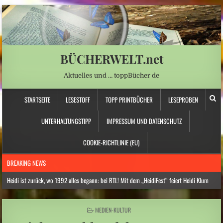
BÜCHERWELT.net
Aktuelles und … toppBücher de
STARTSEITE
LESESTOFF
TOPP PRINTBÜCHER
LESEPROBEN
UNTERHALTUNGSTIPP
IMPRESSUM UND DATENSCHUTZ
COOKIE-RICHTLINIE (EU)
BREAKING NEWS
Heidi ist zurück, wo 1992 alles begann: bei RTL! Mit dem „HeidiFest“ feiert Heidi Klum
am 17. September ihre große Premiere bei RTL und auf RTL+
Ein Sommer-Streaming-Märchen: Joyn feiert den besten Juli seiner Geschichte
POSTED
MEDIEN-KULTUR
IN