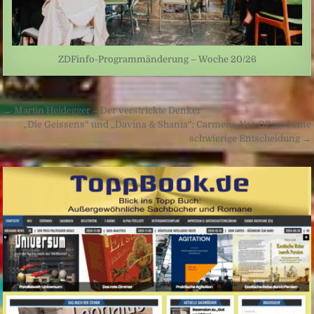
ZDFinfo-Programmänderung – Woche 20/26
Beitragsnavigation
← Martin Heidegger – Der verstrickte Denker
„Die Geissens“ und „Davina & Shania“: Carmens Not-OP und eine
schwierige Entscheidung →