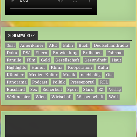
SCHLAGWÖRTER
3sat
Amerikaner
ARD
Bahn
Buch
Deutschlandradio
Doku
DW
Eltern
Entwicklung
Erdbeben
Fahrrad
Familie
Film
Geld
Gesellschaft
Gesundheit
Haut
Highlights
Humor
Klima
Kooperation
Kultu
Künstler
Medien-Kultur
Musik
nachhaltig
Ots
Panorama
Podcast
Politik
Presseportal
RTL
Russland
Sex
Sicherheit
Sport
Stars
SZ
Verlag
Weltmeister
Wien
Wirtschaft
Wissenschaft
Wolf