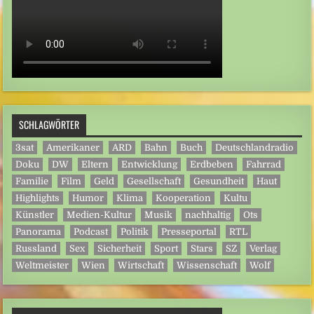
SCHLAGWÖRTER
3sat
Amerikaner
ARD
Bahn
Buch
Deutschlandradio
Doku
DW
Eltern
Entwicklung
Erdbeben
Fahrrad
Familie
Film
Geld
Gesellschaft
Gesundheit
Haut
Highlights
Humor
Klima
Kooperation
Kultu
Künstler
Medien-Kultur
Musik
nachhaltig
Ots
Panorama
Podcast
Politik
Presseportal
RTL
Russland
Sex
Sicherheit
Sport
Stars
SZ
Verlag
Weltmeister
Wien
Wirtschaft
Wissenschaft
Wolf