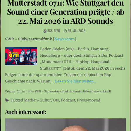
Mutterstadt 0711: Wie Stuttgart den
Sarah Diehl: „Ins tiefe Blau“ – Unter Wasser beginnt eine andere Welt
Sound einer Generation prägte / ab
Mittelamerika: Vulkanausbruch in Guatemala
22. Mai 2026 in ARD Sounds
RSS-FEED
25. MAI 2026
SWR – Südwestrundfunk
[
Newsroom
]
Baden-Baden (ots) – Berlin, Hamburg,
Heidelberg – oder doch Stuttgart? Der Podcast
„Mutterstadt 0711 – HipHop-Hauptstadt
Stuttgart?!?“ geht ab dem 22. Mai 2026 in sechs
Folgen einer der spannendsten Fragen der deutschen Rap-
Geschichte nach: Warum …
Lesen Sie hier weiter…
Original-Content von: SWR – Südwestrundfunk, übermittelt durch news aktuell
Tagged
Medien-Kultur
,
Ots
,
Podcast
,
Presseportal
Auch interessant: