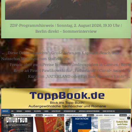
ZDF-Programmhinweis / Sonntag, 2. August 2026, 19.10 Uhr /
Berlin direkt – Sommerinterview
Beitragsnavigation
← „Diese Ochsenknechts“: Große News am Kapstadt-Beach und
Nataschas Wahrheit zum Staffelfinale
Freude über zwei Preise bei den Filmfestspielen in Cannes / Beste
Regie an Pawel Pawlikowski für „Fatherland“ / Canal+ Award für
Kurzfilm „VATERLAND oder Ein Bule Namens Yanto“ →