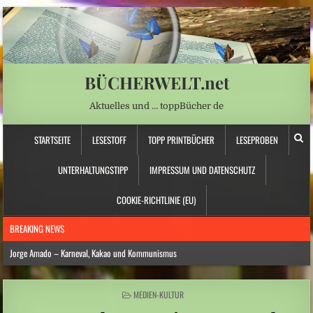
BÜCHERWELT.net
Aktuelles und … toppBücher de
STARTSEITE
LESESTOFF
TOPP PRINTBÜCHER
LESEPROBEN
UNTERHALTUNGSTIPP
IMPRESSUM UND DATENSCHUTZ
COOKIE-RICHTLINIE (EU)
BREAKING NEWS
Jorge Amado – Karneval, Kakao und Kommunismus
Anna Schapiro: „Fühlen Sie sich wie zu Hause …“ – Jüdische Spurensuche
POSTED
MEDIEN-KULTUR
Daniela Dröscher – Geldmangel, Gedichte und Freundschaft
IN