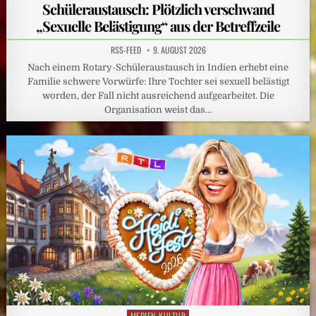
in
Schüleraustausch: Plötzlich verschwand
„Sexuelle Belästigung“ aus der Betreffzeile
RSS-FEED
9. AUGUST 2026
Nach einem Rotary-Schüleraustausch in Indien erhebt eine
Familie schwere Vorwürfe: Ihre Tochter sei sexuell belästigt
worden, der Fall nicht ausreichend aufgearbeitet. Die
Organisation weist das…
MEDIEN-KULTUR
Posted