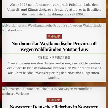
Als er 2023 sein Amt antrat, versprach Präsident Lula, den
Umwelt- und Klimaschutz zu stärken. Jetzt gibt es in Brasilien
die niedrigste Entwaldungsrate seit 2016….
PANORAMA
Posted
in
Nordamerika: Westkanadische Provinz ruft
wegen Waldbränden Notstand aus
RSS-FEED
9. AUGUST 2026
Tausende müssen ihre Häuser verlassen, ganze Orte werden
evakuiert: In British Columbia breiten sich Waldbrände rasant
aus. Jetzt hat die Provinzregierung den Notstand ausgerufen.
Quelle:…
PANORAMA
Posted
in
Norwegen: Deutscher Reisebus in Norwegen