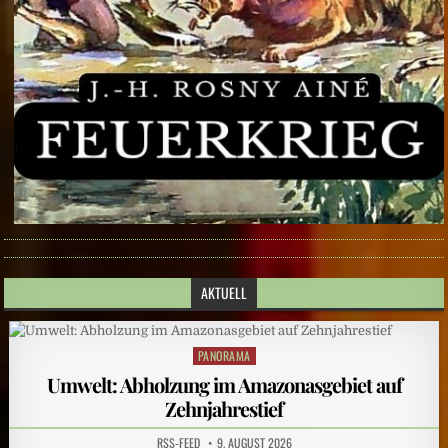
AKTUELL
PANORAMA
Posted
in
Umwelt: Abholzung im Amazonasgebiet auf
Zehnjahrestief
RSS-FEED
9. AUGUST 2026