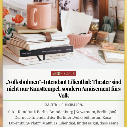
MEDIEN-KULTUR
Posted
in
„Volksbühnen“-Intendant Lilienthal: Theater sind
nicht nur Kunsttempel, sondern Amüsement fürs
Volk
RSS-FEED
9. AUGUST 2026
rbb – Rundfunk Berlin-Brandenburg [Newsroom]Berlin (ots) –
Der neue Intendant der Berliner „Volksbühne am Rosa-
Luxemburg-Platz“, Matthias Lilienthal, findet es gut, dass seine