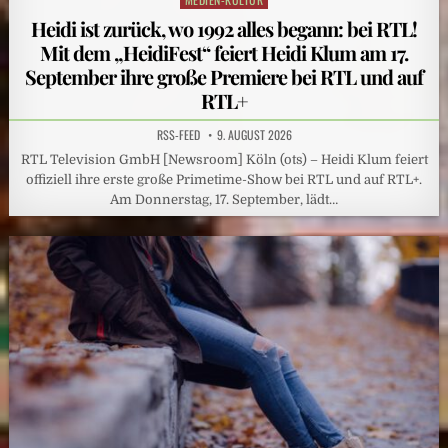
in
Heidi ist zurück, wo 1992 alles begann: bei RTL!
Mit dem „HeidiFest“ feiert Heidi Klum am 17.
September ihre große Premiere bei RTL und auf
RTL+
RSS-FEED
9. AUGUST 2026
RTL Television GmbH [Newsroom] Köln (ots) – Heidi Klum feiert
offiziell ihre erste große Primetime-Show bei RTL und auf RTL+.
Am Donnerstag, 17. September, lädt…