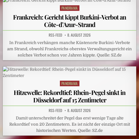
PANORAMA
Posted
in
Frankreich: Gericht kippt Burkini-Verbot an
Côte-d’Azur-Strand
RSS-FEED
8. AUGUST 2026
In Frankreich verhängen manche Küstenorte Burkini-Verbote
am Strand, obwohl Frankreichs oberstes Verwaltungsgericht ein
solches Verbot schon vor Jahren kippte. Quelle: SZ.de
PANORAMA
Posted
in
Hitzewelle: Rekordtief: Rhein-Pegel sinkt in
Düsseldorf auf 15 Zentimeter
RSS-FEED
8. AUGUST 2026
Damit unterschreitet der Pegel das erst wenige Tage alte
Rekordtief von 20 Zentimetern. Es ist nicht der einzige Ort mit
historischen Werten. Quelle: SZ.de