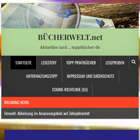
BÜCHERWELT.net
Aktuelles und … toppBücher de
STARTSEITE
LESESTOFF
TOPP PRINTBÜCHER
LESEPROBEN
UNTERHALTUNGSTIPP
IMPRESSUM UND DATENSCHUTZ
COOKIE-RICHTLINIE (EU)
BREAKING NEWS
Umwelt: Abholzung im Amazonasgebiet auf Zehnjahrestief
Nordamerika: Westkanadische Provinz ruft wegen Waldbränden Notstand aus
Norwegen: Deutscher Reisebus in Norwegen verunglückt – mehrere Verletzte