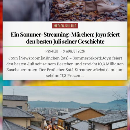
MEDIEN-KULTUR
Posted
in
Ein Sommer-Streaming-Märchen: Joyn feiert
den besten Juli seiner Geschichte
RSS-FEED
9. AUGUST 2026
Joyn [Newsroom]München (ots) – Sommerrekord:Joyn feiert
den besten Juli seit seinem Bestehen und erreicht 10,6 Millionen
Zuschauer:innen. Der ProSiebenSat.1-Streamer wächst damit um
schöne 17,2 Prozent…