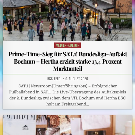
MEDIEN-KULTUR
Posted
in
Prime-Time-Sieg für SAT.1! Bundesliga-Auftakt
Bochum – Hertha erzielt starke 13,4 Prozent
Marktanteil
RSS-FEED
9. AUGUST 2026
SAT.1 [Newsroom]Unterföhring (ots) – Erfolgreicher
Fußballabend in SAT.1. Die Live-Übertragung des Auftaktspiels
der 2. Bundesliga zwischen dem VfL Bochum und Hertha BSC
holt am Freitagabend…