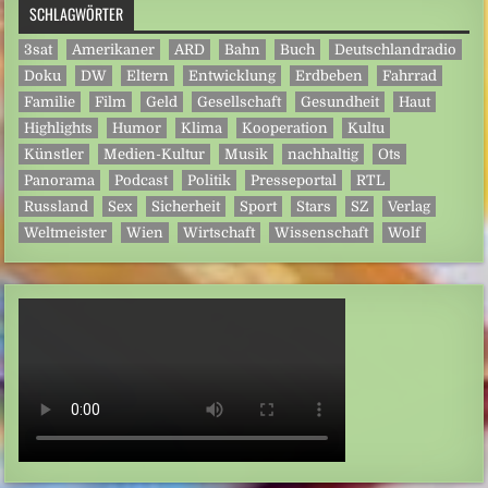
SCHLAGWÖRTER
3sat
Amerikaner
ARD
Bahn
Buch
Deutschlandradio
Doku
DW
Eltern
Entwicklung
Erdbeben
Fahrrad
Familie
Film
Geld
Gesellschaft
Gesundheit
Haut
Highlights
Humor
Klima
Kooperation
Kultu
Künstler
Medien-Kultur
Musik
nachhaltig
Ots
Panorama
Podcast
Politik
Presseportal
RTL
Russland
Sex
Sicherheit
Sport
Stars
SZ
Verlag
Weltmeister
Wien
Wirtschaft
Wissenschaft
Wolf