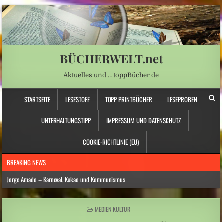
BÜCHERWELT.net
Aktuelles und … toppBücher de
STARTSEITE
LESESTOFF
TOPP PRINTBÜCHER
LESEPROBEN
UNTERHALTUNGSTIPP
IMPRESSUM UND DATENSCHUTZ
COOKIE-RICHTLINIE (EU)
BREAKING NEWS
Jorge Amado – Karneval, Kakao und Kommunismus
Anna Schapiro: „Fühlen Sie sich wie zu Hause …“ – Jüdische Spurensuche
POSTED
MEDIEN-KULTUR
Daniela Dröscher – Geldmangel, Gedichte und Freundschaft
IN