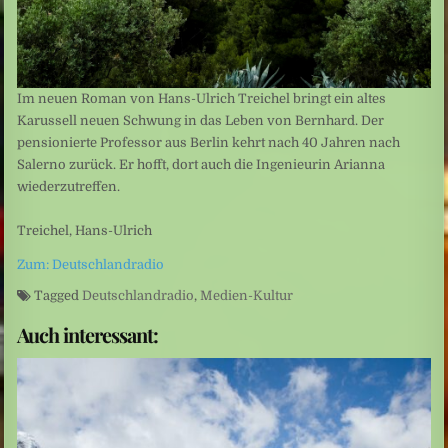
Im neuen Roman von Hans-Ulrich Treichel bringt ein altes
Karussell neuen Schwung in das Leben von Bernhard. Der
pensionierte Professor aus Berlin kehrt nach 40 Jahren nach
Salerno zurück. Er hofft, dort auch die Ingenieurin Arianna
wiederzutreffen.
Treichel, Hans-Ulrich
Zum: Deutschlandradio
Tagged
Deutschlandradio
,
Medien-Kultur
Auch interessant: