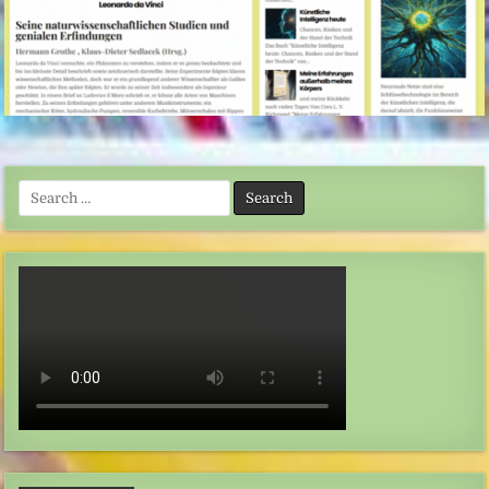
Search
for: