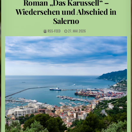
Roman „Das Karussell“ –
Sarah Diehl: „Ins tiefe Blau“ – Unter Wasser beginnt eine andere Welt
Wiedersehen und Abschied in
Mittelamerika: Vulkanausbruch in Guatemala
Salerno
RSS-FEED
27. MAI 2026