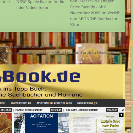
von Oscar®-Preisträger
iniert
NRW-Spiele live im Audio-
Peter Farrelly / Ab 5.
oder Videostream
November 2026 im Verleih
von LEONINE Studios im
Kino
 verspricht Merz zu viel?
n Traum, meine Geschichte“: kleine Leute mit großen Geschichten →