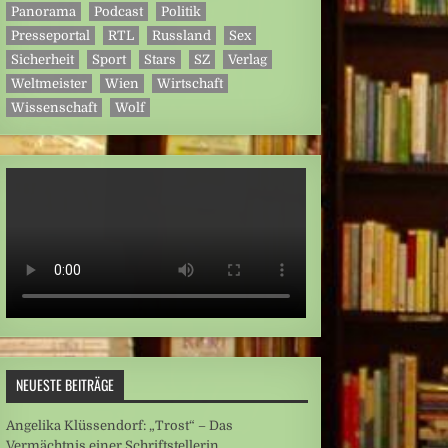
Panorama
Podcast
Politik
Presseportal
RTL
Russland
Sex
Sicherheit
Sport
Stars
SZ
Verlag
Weltmeister
Wien
Wirtschaft
Wissenschaft
Wolf
NEUESTE BEITRÄGE
Angelika Klüssendorf: „Trost“ – Das
Vermächtnis einer Schriftstellerin