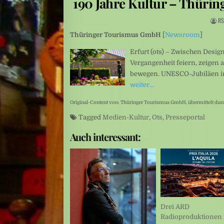
190 Jahre Kultur – Thüring
Umweltkatastrophe: Drohende Ölkatastrophe vor der Küste des Om
RS
Sexualisierte Gewalt: Starr vor Angst
Thüringer Tourismus GmbH
[
Newsroom
]
Erfurt (ots) – Zwischen Desi
Vergangenheit feiern, zeigen
bewegen. UNESCO-Jubiläen i
weiter…
Original-Content von: Thüringer Tourismus GmbH, übermittelt dur
Tagged
Medien-Kultur
,
Ots
,
Presseportal
Auch interessant:
Drei ARD
Radioproduktionen 