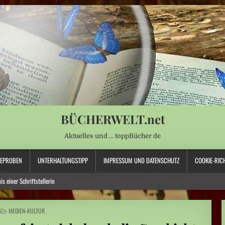
BÜCHERWELT.net
Aktuelles und … toppBücher de
SEPROBEN
UNTERHALTUNGSTIPP
IMPRESSUM UND DATENSCHUTZ
COOKIE-RICH
s einer Schriftstellerin
t für Wasserversorgung“
POSTED
MEDIEN-KULTUR
IN