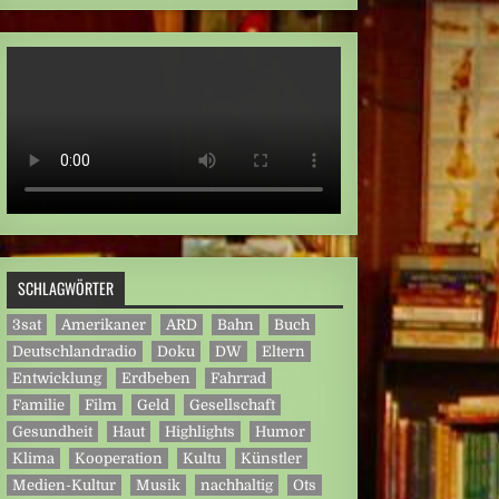
SCHLAGWÖRTER
3sat
Amerikaner
ARD
Bahn
Buch
Deutschlandradio
Doku
DW
Eltern
Entwicklung
Erdbeben
Fahrrad
Familie
Film
Geld
Gesellschaft
Gesundheit
Haut
Highlights
Humor
Klima
Kooperation
Kultu
Künstler
Medien-Kultur
Musik
nachhaltig
Ots