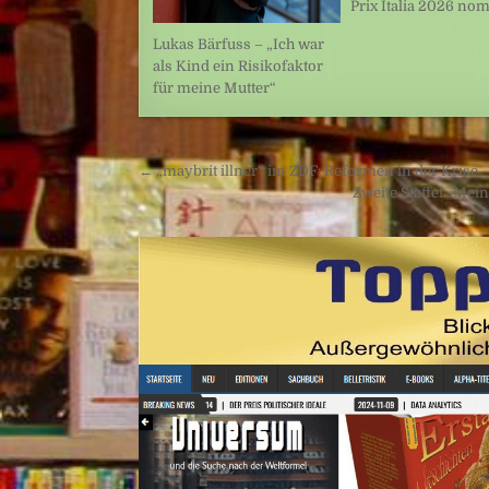
Prix Italia 2026 nom
Lukas Bärfuss – „Ich war
als Kind ein Risikofaktor
für meine Mutter“
Beitragsnavigation
← „maybrit illner“ im ZDF: Reformen in der Krise –
Zweite Staffel „Mei