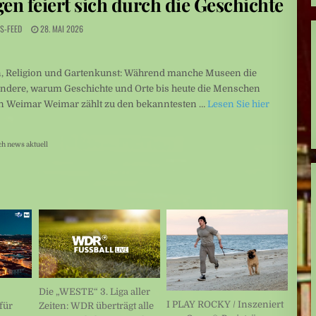
en feiert sich durch die Geschichte
an
S-FEED
28. MAI 2026
gn, Religion und Gartenkunst: Während manche Museen die
 andere, warum Geschichte und Orte bis heute die Menschen
n Weimar Weimar zählt zu den bekanntesten …
Lesen Sie hier
ch news aktuell
Die „WESTE“ 3. Liga aller
I PLAY ROCKY / Inszeniert
für
Zeiten: WDR überträgt alle