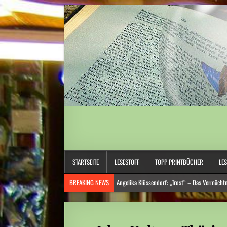
STARTSEITE
LESESTOFF
TOPP PRINTBÜCHER
LE
BREAKING NEWS
Angelika Klüssendorf: „Trost“ – Das Vermächtni
Hitzewelle: Städte- und Gemeindebund fordert „nationalen Kraftak
Niedrige Wasserstände: Auf Rekordtief