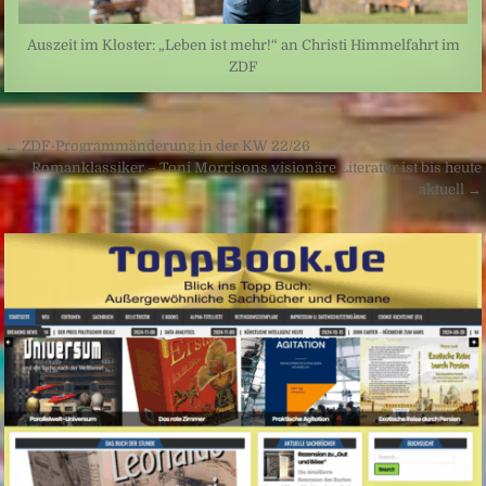
Auszeit im Kloster: „Leben ist mehr!“ an Christi Himmelfahrt im
ZDF
Beitragsnavigation
← ZDF-Programmänderung in der KW 22/26
Romanklassiker – Toni Morrisons visionäre Literatur ist bis heute
aktuell →