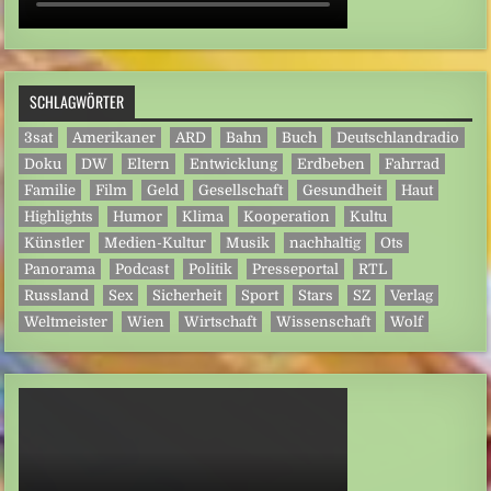
SCHLAGWÖRTER
3sat
Amerikaner
ARD
Bahn
Buch
Deutschlandradio
Doku
DW
Eltern
Entwicklung
Erdbeben
Fahrrad
Familie
Film
Geld
Gesellschaft
Gesundheit
Haut
Highlights
Humor
Klima
Kooperation
Kultu
Künstler
Medien-Kultur
Musik
nachhaltig
Ots
Panorama
Podcast
Politik
Presseportal
RTL
Russland
Sex
Sicherheit
Sport
Stars
SZ
Verlag
Weltmeister
Wien
Wirtschaft
Wissenschaft
Wolf