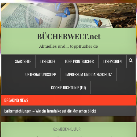
BÜCHERWELT.net
Aktuelles und … toppBücher de
STARTSEITE
LESESTOFF
TOPP PRINTBÜCHER
LESEPROBEN
UNTERHALTUNGSTIPP
IMPRESSUM UND DATENSCHUTZ
COOKIE-RICHTLINIE (EU)
BREAKING NEWS
Lyrikempfehlungen – Wie ein Turmfalke auf die Menschen blickt
Hitzewelle: Wasserknappheit zwingt Berghütten zu drastischen Einschränkungen
POSTED
MEDIEN-KULTUR
Mittelamerika: Hochaktiver Vulkan in Guatemala erneut ausgebrochen
IN