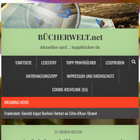
BÜCHERWELT.net
Aktuelles und … toppBücher de
STARTSEITE
LESESTOFF
TOPP PRINTBÜCHER
LESEPROBEN
UNTERHALTUNGSTIPP
IMPRESSUM UND DATENSCHUTZ
COOKIE-RICHTLINIE (EU)
BREAKING NEWS
Frankreich: Gericht kippt Burkini-Verbot an Côte-d’Azur-Strand
Hitzewelle: Rekordtief: Rhein-Pegel sinkt in Düsseldorf auf 15 Zentimeter
POSTED
MEDIEN-KULTUR
Österreich: Eine ganz neue Form von Chefsessel
IN