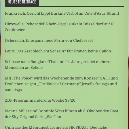
NEUESTE BEITRÄGE
Frankreich: Gericht kippt Burkini-Verbot an Côte-d’Azur-Strand
Hitzewelle: Rekordtief: Rhein-Pegel sinkt in Düsseldorf auf 15
Zentimeter
Österreich: Eine ganz neue Form von Chefsessel
Leute: Das Arschloch am Set sein? Für Frauen keine Option
Schüsse nahe Bangkok: Thailand: 14-Jähriger tötet mehrere
Menschen an Schule
Mit „The Voice“ wird das Wochenende zum Konzert: SAT.1 und
ProSieben zeigen „The Voice of Germany“ jeweils freitags und
samstags
ZDF-Programmänderung Woche 33/26
Sienna Miller und Dominic West führen ab 5. Oktober den Cast
der Sky Original Serie „War“ an
Umfrage des Meinungsbarometers HR FRAGT: Deutliche