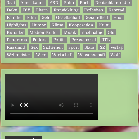
3sat
Amerikaner
ARD
Bahn
Buch
Deutschlandradio
Doku
DW
Eltern
Entwicklung
Erdbeben
Fahrrad
Familie
Film
Geld
Gesellschaft
Gesundheit
Haut
Highlights
Humor
Klima
Kooperation
Kultu
Künstler
Medien-Kultur
Musik
nachhaltig
Ots
Panorama
Podcast
Politik
Presseportal
RTL
Russland
Sex
Sicherheit
Sport
Stars
SZ
Verlag
Weltmeister
Wien
Wirtschaft
Wissenschaft
Wolf