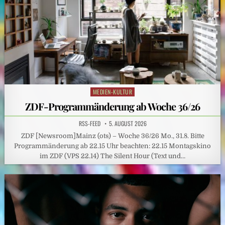
MEDIEN-KULTUR
Posted
in
ZDF-Programmänderung ab Woche 36/26
RSS-FEED
5. AUGUST 2026
ZDF [Newsroom]Mainz (ots) – Woche 36/26 Mo., 31.8. Bitte
Programmänderung ab 22.15 Uhr beachten: 22.15 Montagskino
im ZDF (VPS 22.14) The Silent Hour (Text und…