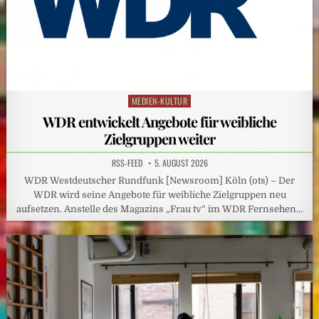
MEDIEN-KULTUR
Posted
in
WDR entwickelt Angebote für weibliche
Zielgruppen weiter
RSS-FEED
5. AUGUST 2026
WDR Westdeutscher Rundfunk [Newsroom] Köln (ots) – Der
WDR wird seine Angebote für weibliche Zielgruppen neu
aufsetzen. Anstelle des Magazins „Frau tv“ im WDR Fernsehen…