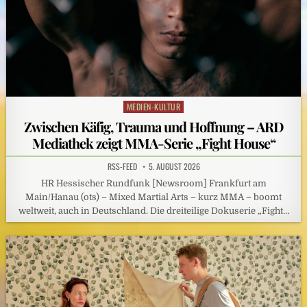
MEDIEN-KULTUR
Posted
in
Zwischen Käfig, Trauma und Hoffnung – ARD
Mediathek zeigt MMA-Serie „Fight House“
RSS-FEED
5. AUGUST 2026
HR Hessischer Rundfunk [Newsroom] Frankfurt am
Main/Hanau (ots) – Mixed Martial Arts – kurz MMA – boomt
weltweit, auch in Deutschland. Die dreiteilige Dokuserie „Fight…