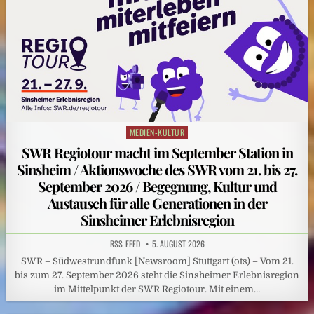
MEDIEN-KULTUR
Posted
in
SWR Regiotour macht im September Station in
Sinsheim / Aktionswoche des SWR vom 21. bis 27.
September 2026 / Begegnung, Kultur und
Austausch für alle Generationen in der
Sinsheimer Erlebnisregion
RSS-FEED
5. AUGUST 2026
SWR – Südwestrundfunk [Newsroom] Stuttgart (ots) – Vom 21.
bis zum 27. September 2026 steht die Sinsheimer Erlebnisregion
im Mittelpunkt der SWR Regiotour. Mit einem…