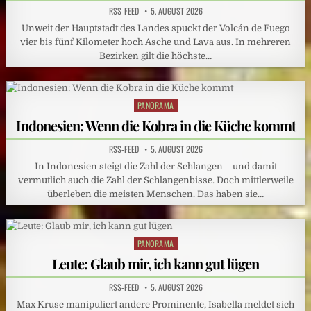
RSS-FEED
5. AUGUST 2026
Unweit der Hauptstadt des Landes spuckt der Volcán de Fuego
vier bis fünf Kilometer hoch Asche und Lava aus. In mehreren
Bezirken gilt die höchste…
PANORAMA
Posted
in
Indonesien: Wenn die Kobra in die Küche kommt
RSS-FEED
5. AUGUST 2026
In Indonesien steigt die Zahl der Schlangen – und damit
vermutlich auch die Zahl der Schlangenbisse. Doch mittlerweile
überleben die meisten Menschen. Das haben sie…
PANORAMA
Posted
in
Leute: Glaub mir, ich kann gut lügen
RSS-FEED
5. AUGUST 2026
Max Kruse manipuliert andere Prominente, Isabella meldet sich