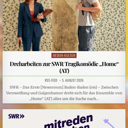
MEDIEN-KULTUR
Posted
in
Dreharbeiten zur SWR Tragikomödie „Home“
(AT)
RSS-FEED
5. AUGUST 2026
SWR – Das Erste [Newsroom] Baden-Baden (ots) – Zwischen
Verzweiflung und Galgenhumor dreht sich für das Ensemble von
„Home“ (AT) alles um die Suche nach…