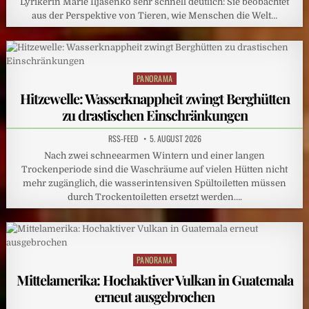
Lyrikerin Marie Iljašenko sehr schnell deutlich: Sie beobachtet
aus der Perspektive von Tieren, wie Menschen die Welt…
PANORAMA
Posted
in
Hitzewelle: Wasserknappheit zwingt Berghütten
zu drastischen Einschränkungen
RSS-FEED
5. AUGUST 2026
Nach zwei schneearmen Wintern und einer langen
Trockenperiode sind die Waschräume auf vielen Hütten nicht
mehr zugänglich, die wasserintensiven Spültoiletten müssen
durch Trockentoiletten ersetzt werden….
PANORAMA
Posted
in
Mittelamerika: Hochaktiver Vulkan in Guatemala
erneut ausgebrochen