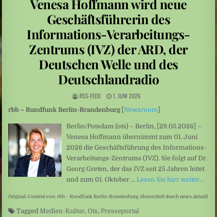
Venesa Hoffmann wird neue
Niedrige Wasserstände: Auf Rekordtief
Geschäftsführerin des
Umweltkatastrophe: Drohende Ölkatastrophe vor der Küste des Oman
Informations-Verarbeitungs-
Sexualisierte Gewalt: Starr vor Angst
Zentrums (IVZ) der ARD, der
Deutschen Welle und des
Deutschlandradio
RSS-FEED
1. JUNI 2026
rbb – Rundfunk Berlin-Brandenburg
[
Newsroom
]
Berlin/Potsdam (ots) – Berlin, [29.05.2026] –
Venesa Hoffmann übernimmt zum 01. Juni
2026 die Geschäftsführung des Informations-
Verarbeitungs-Zentrums (IVZ). Sie folgt auf Dr.
Georg Greten, der das IVZ seit 25 Jahren leitet
und zum 01. Oktober …
Lesen Sie hier weiter…
Original-Content von: rbb – Rundfunk Berlin-Brandenburg, übermittelt durch news aktuell
Tagged
Medien-Kultur
,
Ots
,
Presseportal