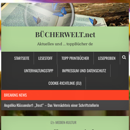
BÜCHERWELT.net
Aktuelles und … toppBücher de
STARTSEITE
LESESTOFF
TOPP PRINTBÜCHER
LESEPROBEN
UNTERHALTUNGSTIPP
IMPRESSUM UND DATENSCHUTZ
COOKIE-RICHTLINIE (EU)
BREAKING NEWS
Angelika Klüssendorf: „Trost“ – Das Vermächtnis einer Schriftstellerin
Hitzewelle: Städte- und Gemeindebund fordert „nationalen Kraftakt für
Wasserversorgung“
POSTED
MEDIEN-KULTUR
IN