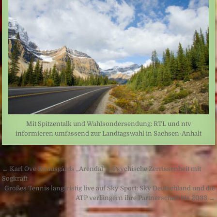
Mit Spitzentalk und Wahlsondersendung: RTL und ntv
informieren umfassend zur Landtagswahl in Sachsen-Anhalt
Beitragsnavigation
← Karl Ove Knausgårds „Arendal“ – Psychische Zerrissenheit mit
Sogkraft
Großes Tennis langfristig live auf Sky Sport: Sky Deutschland und die
ATP verlängern ihre Partnerschaft bis 2033 →