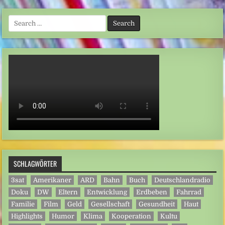
Search
for:
SCHLAGWÖRTER
3sat
Amerikaner
ARD
Bahn
Buch
Deutschlandradio
Doku
DW
Eltern
Entwicklung
Erdbeben
Fahrrad
Familie
Film
Geld
Gesellschaft
Gesundheit
Haut
Highlights
Humor
Klima
Kooperation
Kultu