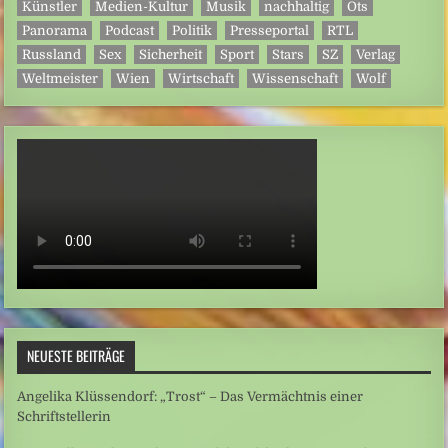
Künstler
Medien-Kultur
Musik
nachhaltig
Ots
Panorama
Podcast
Politik
Presseportal
RTL
Russland
Sex
Sicherheit
Sport
Stars
SZ
Verlag
Weltmeister
Wien
Wirtschaft
Wissenschaft
Wolf
NEUESTE BEITRÄGE
Angelika Klüssendorf: „Trost“ – Das Vermächtnis einer
Schriftstellerin