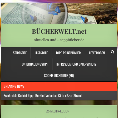
BÜCHERWELT.net
Aktuelles und … toppBücher de
STARTSEITE
LESESTOFF
TOPP PRINTBÜCHER
LESEPROBEN
UNTERHALTUNGSTIPP
IMPRESSUM UND DATENSCHUTZ
COOKIE-RICHTLINIE (EU)
BREAKING NEWS
Frankreich: Gericht kippt Burkini-Verbot an Côte-d’Azur-Strand
Hitzewelle: Rekordtief: Rhein-Pegel sinkt in Düsseldorf auf 15 Zentimeter
POSTED
MEDIEN-KULTUR
Österreich: Eine ganz neue Form von Chefsessel
IN