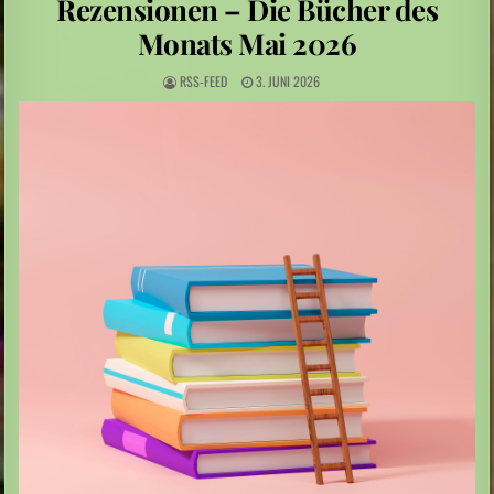
Rezensionen – Die Bücher des
Leute: Das Arschloch am Set sein? Für Frauen keine Option
Monats Mai 2026
Schüsse nahe Bangkok: Thailand: 14-Jähriger tötet mehrere Menschen an Schule
RSS-FEED
3. JUNI 2026