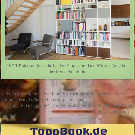
WDR-Datenanalyse: die besten Tipps zum Last-Minute-Angebot
der Deutschen Bahn
Beitragsnavigation
← Korrektur: / (Jetzt bewerben: WDR-Kinderrechtepreis zeichnet
erstmals Projekt für Medienkompetenz aus)
Sansal: „La Légende“ – Autobiografischer Monolog über die Zeit in
algerischer Haft →