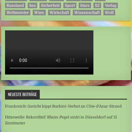
Russland
Sex
Sicherheit
Sport
Stars
SZ
Verlag
Weltmeister
Wien
Wirtschaft
Wissenschaft
Wolf
NEUESTE BEITRÄGE
Frankreich: Gericht kippt Burkini-Verbot an Côte-d’Azur-Strand
Hitzewelle: Rekordtief: Rhein-Pegel sinkt in Düsseldorf auf 15
Zentimeter