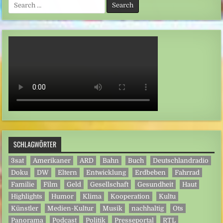
Search
for:
SCHLAGWÖRTER
3sat
Amerikaner
ARD
Bahn
Buch
Deutschlandradio
Doku
DW
Eltern
Entwicklung
Erdbeben
Fahrrad
Familie
Film
Geld
Gesellschaft
Gesundheit
Haut
Highlights
Humor
Klima
Kooperation
Kultu
Künstler
Medien-Kultur
Musik
nachhaltig
Ots
Panorama
Podcast
Politik
Presseportal
RTL