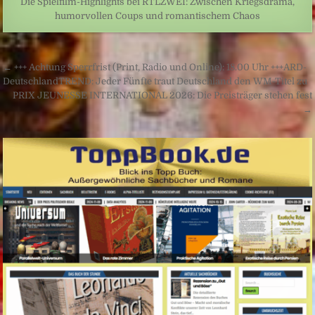
Die Spielfilm-Highlights bei RTLZWEI: Zwischen Kriegsdrama,
humorvollen Coups und romantischem Chaos
Beitragsnavigation
← +++ Achtung Sperrfrist (Print, Radio und Online): 18.00 Uhr +++ARD-
DeutschlandTREND: Jeder Fünfte traut Deutschland den WM-Titel zu
PRIX JEUNESSE INTERNATIONAL 2026: Die Preisträger stehen fest
→