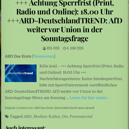
+++ Achtung Sperrfrist (Print,
Sarah Diehl: „Ins tiefe Blau“ – Unter Wasser beginnt eine andere Welt
Radio und Online): 18.00 Uhr
Mittelamerika: Vulkanausbruch in Guatemala
+++ARD-DeutschlandTREND: AfD
weiter vor Union in der
Sonntagsfrage
RSS-FEED
4. JUNI 2026
ARD Das Erste
[
Newsroom
]
Köln (ots) – +++ Achtung Sperrfrist (Print, Radio
und Online): 18.00 Uhr +++
Nachrichtenagenturen: Keine Sendesperrfrist,
bitte mit Sperrfristvermerk veröffentlichen
ARD-DeutschlandTREND: AfD weiter vor Union in der
Sonntagsfrage Wenn am Sonntag …
Lesen Sie hier weiter…
Original-Content von: ARD Das Erste, übermittelt durch news aktuell
Tagged
ARD
,
Medien-Kultur
,
Ots
,
Presseportal
Auch interessant: