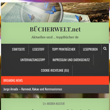
BÜCHERWELT.net
Aktuelles und … toppBücher de
STARTSEITE
LESESTOFF
TOPP PRINTBÜCHER
LESEPROBEN
UNTERHALTUNGSTIPP
IMPRESSUM UND DATENSCHUTZ
COOKIE-RICHTLINIE (EU)
BREAKING NEWS
Jorge Amado – Karneval, Kakao und Kommunismus
Anna Schapiro: „Fühlen Sie sich wie zu Hause …“ – Jüdische Spurensuche
POSTED
MEDIEN-KULTUR
Daniela Dröscher – Geldmangel, Gedichte und Freundschaft
IN