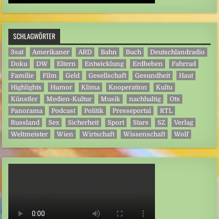
SCHLAGWÖRTER
3sat
Amerikaner
ARD
Bahn
Buch
Deutschlandradio
Doku
DW
Eltern
Entwicklung
Erdbeben
Fahrrad
Familie
Film
Geld
Gesellschaft
Gesundheit
Haut
Highlights
Humor
Klima
Kooperation
Kultu
Künstler
Medien-Kultur
Musik
nachhaltig
Ots
Panorama
Podcast
Politik
Presseportal
RTL
Russland
Sex
Sicherheit
Sport
Stars
SZ
Verlag
Weltmeister
Wien
Wirtschaft
Wissenschaft
Wolf