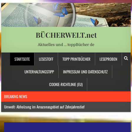
BÜCHERWELT.net
Aktuelles und … toppBücher de
STARTSEITE
LESESTOFF
TOPP PRINTBÜCHER
LESEPROBEN
UNTERHALTUNGSTIPP
IMPRESSUM UND DATENSCHUTZ
COOKIE-RICHTLINIE (EU)
BREAKING NEWS
Umwelt: Abholzung im Amazonasgebiet auf Zehnjahrestief
Nordamerika: Westkanadische Provinz ruft wegen Waldbränden Notstand aus
Norwegen: Deutscher Reisebus in Norwegen verunglückt – mehrere Verletzte