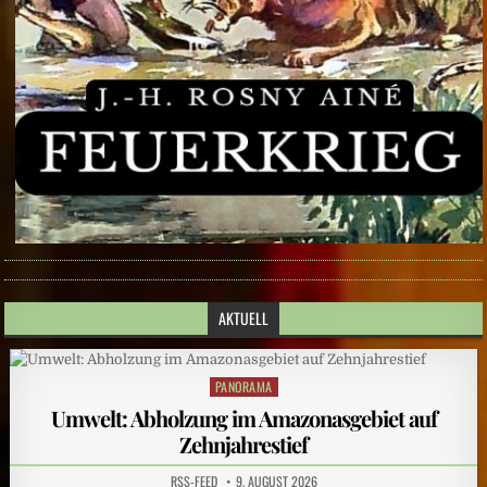
AKTUELL
PANORAMA
Posted
in
Umwelt: Abholzung im Amazonasgebiet auf
Zehnjahrestief
RSS-FEED
9. AUGUST 2026