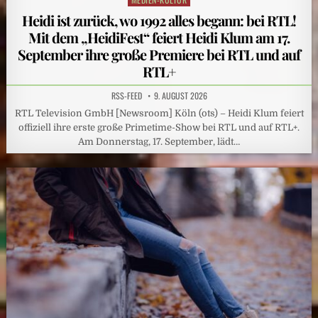
in
Heidi ist zurück, wo 1992 alles begann: bei RTL!
Mit dem „HeidiFest“ feiert Heidi Klum am 17.
September ihre große Premiere bei RTL und auf
RTL+
RSS-FEED
9. AUGUST 2026
RTL Television GmbH [Newsroom] Köln (ots) – Heidi Klum feiert
offiziell ihre erste große Primetime-Show bei RTL und auf RTL+.
Am Donnerstag, 17. September, lädt…