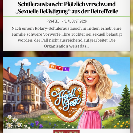
in
Schüleraustausch: Plötzlich verschwand
„Sexuelle Belästigung“ aus der Betreffzeile
RSS-FEED
9. AUGUST 2026
Nach einem Rotary-Schüleraustausch in Indien erhebt eine
Familie schwere Vorwürfe: Ihre Tochter sei sexuell belästigt
worden, der Fall nicht ausreichend aufgearbeitet. Die
Organisation weist das…
MEDIEN-KULTUR
Posted