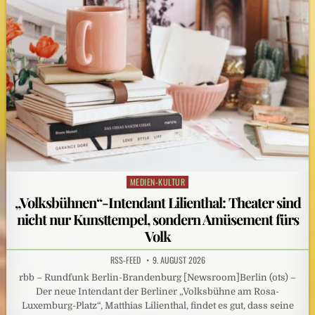
MEDIEN-KULTUR
Posted
in
„Volksbühnen“-Intendant Lilienthal: Theater sind
nicht nur Kunsttempel, sondern Amüsement fürs
Volk
RSS-FEED
9. AUGUST 2026
rbb – Rundfunk Berlin-Brandenburg [Newsroom]Berlin (ots) –
Der neue Intendant der Berliner „Volksbühne am Rosa-
Luxemburg-Platz“, Matthias Lilienthal, findet es gut, dass seine