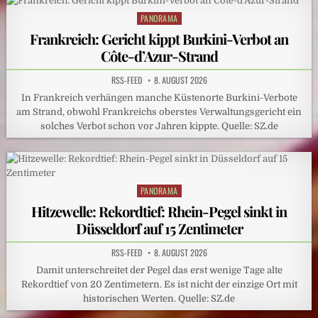
PANORAMA
Posted
in
Frankreich: Gericht kippt Burkini-Verbot an
Côte-d’Azur-Strand
RSS-FEED
8. AUGUST 2026
In Frankreich verhängen manche Küstenorte Burkini-Verbote
am Strand, obwohl Frankreichs oberstes Verwaltungsgericht ein
solches Verbot schon vor Jahren kippte. Quelle: SZ.de
PANORAMA
Posted
in
Hitzewelle: Rekordtief: Rhein-Pegel sinkt in
Düsseldorf auf 15 Zentimeter
RSS-FEED
8. AUGUST 2026
Damit unterschreitet der Pegel das erst wenige Tage alte
Rekordtief von 20 Zentimetern. Es ist nicht der einzige Ort mit
historischen Werten. Quelle: SZ.de