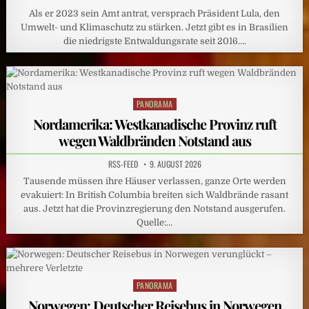
Als er 2023 sein Amt antrat, versprach Präsident Lula, den
Umwelt- und Klimaschutz zu stärken. Jetzt gibt es in Brasilien
die niedrigste Entwaldungsrate seit 2016….
PANORAMA
Posted
in
Nordamerika: Westkanadische Provinz ruft
wegen Waldbränden Notstand aus
RSS-FEED
9. AUGUST 2026
Tausende müssen ihre Häuser verlassen, ganze Orte werden
evakuiert: In British Columbia breiten sich Waldbrände rasant
aus. Jetzt hat die Provinzregierung den Notstand ausgerufen.
Quelle:…
PANORAMA
Posted
in
Norwegen: Deutscher Reisebus in Norwegen