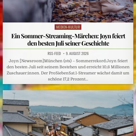
MEDIEN-KULTUR
Posted
in
Ein Sommer-Streaming-Märchen: Joyn feiert
den besten Juli seiner Geschichte
RSS-FEED
9. AUGUST 2026
Joyn [Newsroom]München (ots) – Sommerrekord:Joyn feiert
den besten Juli seit seinem Bestehen und erreicht 10,6 Millionen
Zuschauer:innen. Der ProSiebenSat.1-Streamer wächst damit um
schöne 17,2 Prozent…