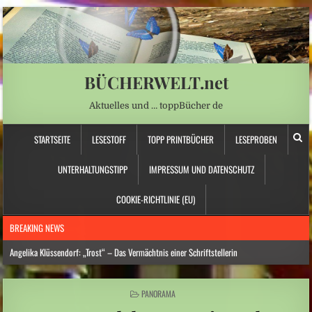
BÜCHERWELT.net
Aktuelles und … toppBücher de
STARTSEITE
LESESTOFF
TOPP PRINTBÜCHER
LESEPROBEN
UNTERHALTUNGSTIPP
IMPRESSUM UND DATENSCHUTZ
COOKIE-RICHTLINIE (EU)
BREAKING NEWS
Angelika Klüssendorf: „Trost“ – Das Vermächtnis einer Schriftstellerin
Hitzewelle: Städte- und Gemeindebund fordert „nationalen Kraftakt für
Wasserversorgung“
POSTED
PANORAMA
IN