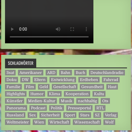
SCHLAGWÖRTER
3sat
Amerikaner
ARD
Bahn
Buch
Deutschlandradio
Doku
DW
Eltern
Entwicklung
Erdbeben
Fahrrad
Familie
Film
Geld
Gesellschaft
Gesundheit
Haut
Highlights
Humor
Klima
Kooperation
Kultu
Künstler
Medien-Kultur
Musik
nachhaltig
Ots
Panorama
Podcast
Politik
Presseportal
RTL
Russland
Sex
Sicherheit
Sport
Stars
SZ
Verlag
Weltmeister
Wien
Wirtschaft
Wissenschaft
Wolf