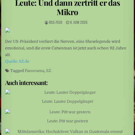
Leute: Und dann zertritt er das
Niedrige Wasserstände: Auf Rekordtief
Mikro
Umweltkatastrophe: Drohende Ölkatastrophe vor der Küste des Oman
RSS-FEED
9. JUNI 2026
Sexualisierte Gewalt: Starr vor Angst
Der US-Präsident verliert die Nerven, eine Showlegende wird
emotional, und die erste Catwoman ist jetzt auch schon 92 Jahre
alt.
Quelle: SZ.de
Tagged
Panorama
,
SZ
Auch interessant:
Leute: Lauter Doppelgänger
Leute: Pitt war gestern