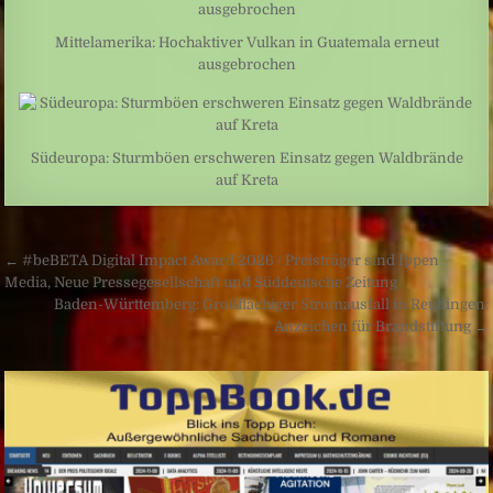
Mittelamerika: Hochaktiver Vulkan in Guatemala erneut
ausgebrochen
Südeuropa: Sturmböen erschweren Einsatz gegen Waldbrände
auf Kreta
Beitragsnavigation
← #beBETA Digital Impact Award 2026 / Preisträger sind Ippen
Media, Neue Pressegesellschaft und Süddeutsche Zeitung
Baden-Württemberg: Großflächiger Stromausfall in Reutlingen:
Anzeichen für Brandstiftung →