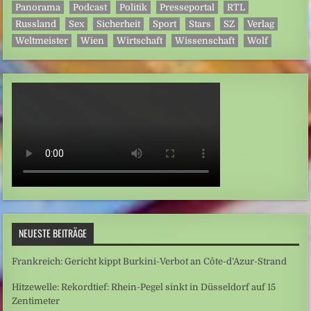
Panorama
Podcast
Politik
Presseportal
RTL
Russland
Sex
Sicherheit
Sport
Stars
SZ
Verlag
Weltmeister
Wien
Wirtschaft
Wissenschaft
Wolf
NEUESTE BEITRÄGE
Frankreich: Gericht kippt Burkini-Verbot an Côte-d’Azur-Strand
Hitzewelle: Rekordtief: Rhein-Pegel sinkt in Düsseldorf auf 15
Zentimeter