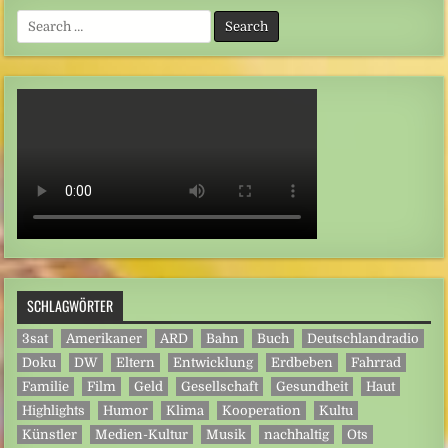
Search
for:
SCHLAGWÖRTER
3sat
Amerikaner
ARD
Bahn
Buch
Deutschlandradio
Doku
DW
Eltern
Entwicklung
Erdbeben
Fahrrad
Familie
Film
Geld
Gesellschaft
Gesundheit
Haut
Highlights
Humor
Klima
Kooperation
Kultu
Künstler
Medien-Kultur
Musik
nachhaltig
Ots