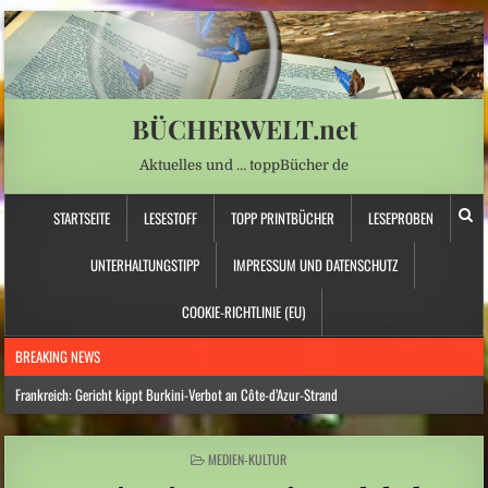
BÜCHERWELT.net
Aktuelles und … toppBücher de
STARTSEITE
LESESTOFF
TOPP PRINTBÜCHER
LESEPROBEN
UNTERHALTUNGSTIPP
IMPRESSUM UND DATENSCHUTZ
COOKIE-RICHTLINIE (EU)
BREAKING NEWS
Frankreich: Gericht kippt Burkini-Verbot an Côte-d’Azur-Strand
Hitzewelle: Rekordtief: Rhein-Pegel sinkt in Düsseldorf auf 15 Zentimeter
POSTED
MEDIEN-KULTUR
Österreich: Eine ganz neue Form von Chefsessel
IN