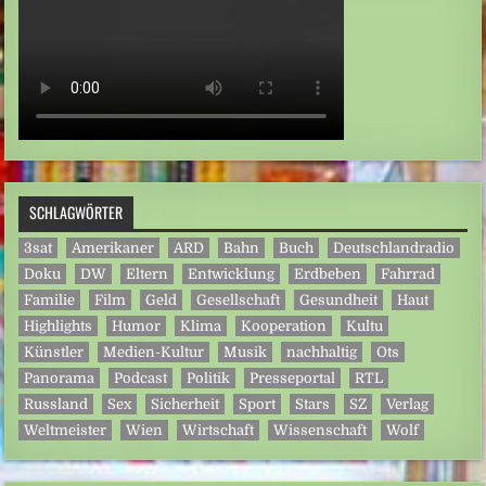
SCHLAGWÖRTER
3sat
Amerikaner
ARD
Bahn
Buch
Deutschlandradio
Doku
DW
Eltern
Entwicklung
Erdbeben
Fahrrad
Familie
Film
Geld
Gesellschaft
Gesundheit
Haut
Highlights
Humor
Klima
Kooperation
Kultu
Künstler
Medien-Kultur
Musik
nachhaltig
Ots
Panorama
Podcast
Politik
Presseportal
RTL
Russland
Sex
Sicherheit
Sport
Stars
SZ
Verlag
Weltmeister
Wien
Wirtschaft
Wissenschaft
Wolf