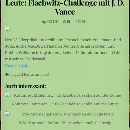
Leute: Flachwitz-Challenge mit J. D.
Leute: Das Arschloch am Set sein? Für Frauen keine Option
Vance
Schüsse nahe Bangkok: Thailand: 14-Jähriger tötet mehrere Menschen an Schule
RSS-FEED
19. JUNI 2026
Der US-Vizepräsident erzählt im Fernsehen seinen liebsten Dad-
Joke, Andie MacDowell hat ihre Mutterrolle aufgegeben, und
Robbie Williams bringt der englischen Nationalmannschaft Glück
mit seiner Kleiderwahl.
Quelle: SZ.de
Tagged
Panorama
,
SZ
Auch interessant:
Kolumne „Mitten in …“: Es krabbelt so schön auf der Zunge
WM-Mannschaftsfoto: Wir machen euch alle fertig