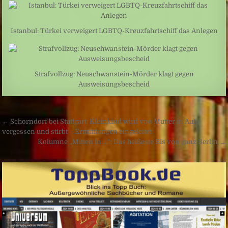
Istanbul: Türkei verweigert LGBTQ-Kreuzfahrtschiff das Anlegen
Strafvollzug: Neuschwanstein-Mörder klagt gegen
Ausweisungsbescheid
Beitragsnavigation
← Schorndorf bei Stuttgart: Kleinkind wird von Mutter in Auto
vergessen und stirbt – Ermittlungen eingeleitet
Kolumne „Mitten in …“: Das heißeste Eis von ganz Berlin →