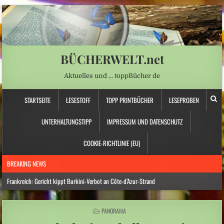
BÜCHERWELT.net
Aktuelles und … toppBücher de
STARTSEITE
LESESTOFF
TOPP PRINTBÜCHER
LESEPROBEN
UNTERHALTUNGSTIPP
IMPRESSUM UND DATENSCHUTZ
COOKIE-RICHTLINIE (EU)
BREAKING NEWS
Frankreich: Gericht kippt Burkini-Verbot an Côte-d’Azur-Strand
Hitzewelle: Rekordtief: Rhein-Pegel sinkt in Düsseldorf auf 15 Zentimeter
POSTED
PANORAMA
Österreich: Eine ganz neue Form von Chefsessel
IN