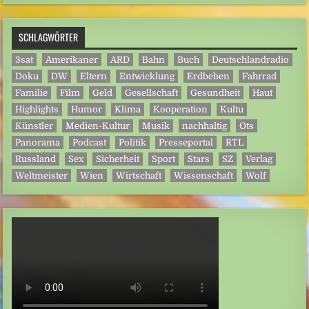
SCHLAGWÖRTER
3sat
Amerikaner
ARD
Bahn
Buch
Deutschlandradio
Doku
DW
Eltern
Entwicklung
Erdbeben
Fahrrad
Familie
Film
Geld
Gesellschaft
Gesundheit
Haut
Highlights
Humor
Klima
Kooperation
Kultu
Künstler
Medien-Kultur
Musik
nachhaltig
Ots
Panorama
Podcast
Politik
Presseportal
RTL
Russland
Sex
Sicherheit
Sport
Stars
SZ
Verlag
Weltmeister
Wien
Wirtschaft
Wissenschaft
Wolf