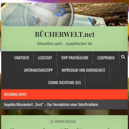
BÜCHERWELT.net
Aktuelles und … toppBücher de
STARTSEITE
LESESTOFF
TOPP PRINTBÜCHER
LESEPROBEN
UNTERHALTUNGSTIPP
IMPRESSUM UND DATENSCHUTZ
COOKIE-RICHTLINIE (EU)
BREAKING NEWS
Angelika Klüssendorf: „Trost“ – Das Vermächtnis einer Schriftstellerin
Hitzewelle: Städte- und Gemeindebund fordert „nationalen Kraftakt für
Wasserversorgung“
POSTED
MEDIEN-KULTUR
IN