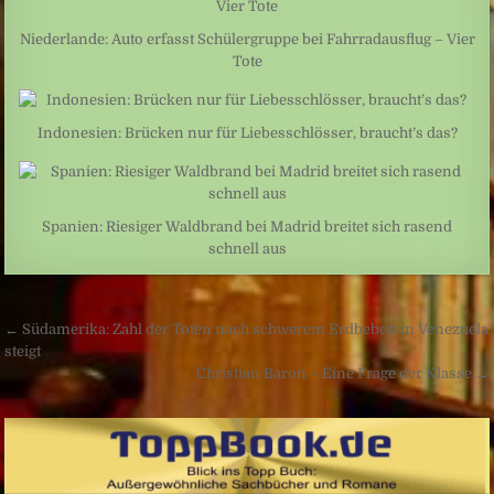
Niederlande: Auto erfasst Schülergruppe bei Fahrradausflug – Vier
Tote
Indonesien: Brücken nur für Liebesschlösser, braucht’s das?
Spanien: Riesiger Waldbrand bei Madrid breitet sich rasend
schnell aus
Beitragsnavigation
← Südamerika: Zahl der Toten nach schwerem Erdbeben in Venezuela
steigt
Christian Baron – Eine Frage der Klasse →