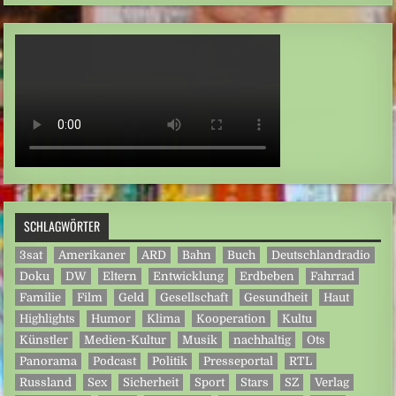
SCHLAGWÖRTER
3sat
Amerikaner
ARD
Bahn
Buch
Deutschlandradio
Doku
DW
Eltern
Entwicklung
Erdbeben
Fahrrad
Familie
Film
Geld
Gesellschaft
Gesundheit
Haut
Highlights
Humor
Klima
Kooperation
Kultu
Künstler
Medien-Kultur
Musik
nachhaltig
Ots
Panorama
Podcast
Politik
Presseportal
RTL
Russland
Sex
Sicherheit
Sport
Stars
SZ
Verlag