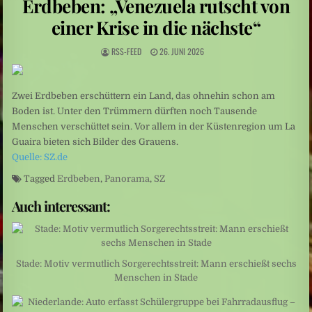
Erdbeben: „Venezuela rutscht von
Sarah Diehl: „Ins tiefe Blau“ – Unter Wasser beginnt eine andere Welt
einer Krise in die nächste“
Mittelamerika: Vulkanausbruch in Guatemala
RSS-FEED
26. JUNI 2026
Zwei Erdbeben erschüttern ein Land, das ohnehin schon am
Boden ist. Unter den Trümmern dürften noch Tausende
Menschen verschüttet sein. Vor allem in der Küstenregion um La
Guaira bieten sich Bilder des Grauens.
Quelle: SZ.de
Tagged
Erdbeben
,
Panorama
,
SZ
Auch interessant:
Stade: Motiv vermutlich Sorgerechtsstreit: Mann erschießt sechs
Menschen in Stade