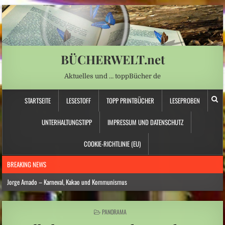
BÜCHERWELT.net
Aktuelles und … toppBücher de
STARTSEITE
LESESTOFF
TOPP PRINTBÜCHER
LESEPROBEN
UNTERHALTUNGSTIPP
IMPRESSUM UND DATENSCHUTZ
COOKIE-RICHTLINIE (EU)
BREAKING NEWS
Jorge Amado – Karneval, Kakao und Kommunismus
Anna Schapiro: „Fühlen Sie sich wie zu Hause …“ – Jüdische Spurensuche
POSTED
PANORAMA
Daniela Dröscher – Geldmangel, Gedichte und Freundschaft
IN