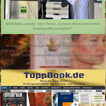
MDR-Reihe „exactly“ zum Thema: „Konsum-Boom trotz Verbot:
Drogenpolitik gescheitert?“
Beitragsnavigation
← „Brennpunkt: Erdbeben in Venezuela“ heute, am 25. Juni 2026,
20:15 Uhr im Ersten
Wetter: Straßenmeistereien in Alarmbereitschaft: A2-Abschnitte
wegen Hitze gesperrt →