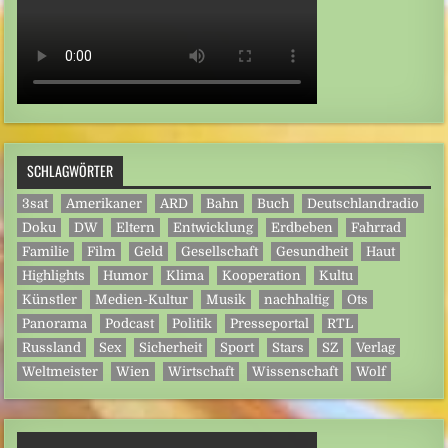
SCHLAGWÖRTER
3sat
Amerikaner
ARD
Bahn
Buch
Deutschlandradio
Doku
DW
Eltern
Entwicklung
Erdbeben
Fahrrad
Familie
Film
Geld
Gesellschaft
Gesundheit
Haut
Highlights
Humor
Klima
Kooperation
Kultu
Künstler
Medien-Kultur
Musik
nachhaltig
Ots
Panorama
Podcast
Politik
Presseportal
RTL
Russland
Sex
Sicherheit
Sport
Stars
SZ
Verlag
Weltmeister
Wien
Wirtschaft
Wissenschaft
Wolf