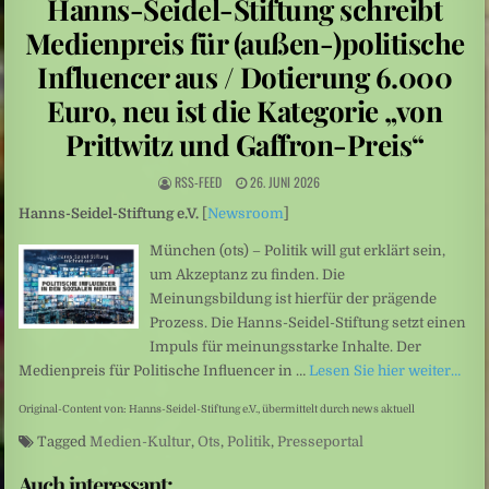
Hanns-Seidel-Stiftung schreibt
Sarah Diehl: „Ins tiefe Blau“ – Unter Wasser beginnt eine andere Welt
Medienpreis für (außen-)politische
Mittelamerika: Vulkanausbruch in Guatemala
Influencer aus / Dotierung 6.000
Euro, neu ist die Kategorie „von
Prittwitz und Gaffron-Preis“
RSS-FEED
26. JUNI 2026
Hanns-Seidel-Stiftung e.V.
[
Newsroom
]
München (ots) – Politik will gut erklärt sein,
um Akzeptanz zu finden. Die
Meinungsbildung ist hierfür der prägende
Prozess. Die Hanns-Seidel-Stiftung setzt einen
Impuls für meinungsstarke Inhalte. Der
Medienpreis für Politische Influencer in …
Lesen Sie hier weiter…
Original-Content von: Hanns-Seidel-Stiftung e.V., übermittelt durch news aktuell
Tagged
Medien-Kultur
,
Ots
,
Politik
,
Presseportal
Auch interessant: