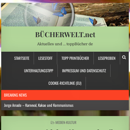
BÜCHERWELT.net
Aktuelles und … toppBücher de
STARTSEITE
LESESTOFF
TOPP PRINTBÜCHER
LESEPROBEN
UNTERHALTUNGSTIPP
IMPRESSUM UND DATENSCHUTZ
COOKIE-RICHTLINIE (EU)
BREAKING NEWS
Jorge Amado – Karneval, Kakao und Kommunismus
Anna Schapiro: „Fühlen Sie sich wie zu Hause …“ – Jüdische Spurensuche
POSTED
MEDIEN-KULTUR
Daniela Dröscher – Geldmangel, Gedichte und Freundschaft
IN