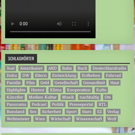
SCHLAGWÖRTER
3sat
Amerikaner
ARD
Bahn
Buch
Deutschlandradio
Doku
DW
Eltern
Entwicklung
Erdbeben
Fahrrad
Familie
Film
Geld
Gesellschaft
Gesundheit
Haut
Highlights
Humor
Klima
Kooperation
Kultu
Künstler
Medien-Kultur
Musik
nachhaltig
Ots
Panorama
Podcast
Politik
Presseportal
RTL
Russland
Sex
Sicherheit
Sport
Stars
SZ
Verlag
Weltmeister
Wien
Wirtschaft
Wissenschaft
Wolf