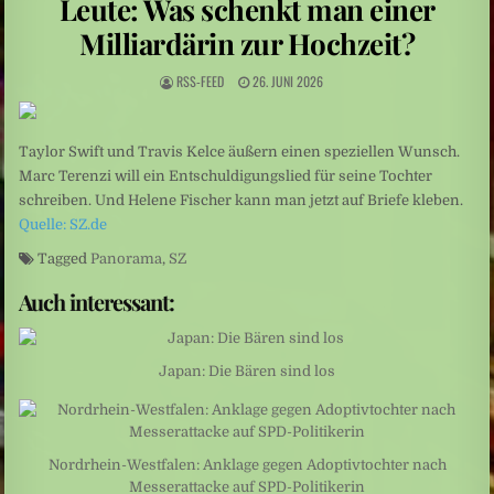
Leute: Was schenkt man einer
Sarah Diehl: „Ins tiefe Blau“ – Unter Wasser beginnt eine andere Welt
Milliardärin zur Hochzeit?
Mittelamerika: Vulkanausbruch in Guatemala
RSS-FEED
26. JUNI 2026
Taylor Swift und Travis Kelce äußern einen speziellen Wunsch.
Marc Terenzi will ein Entschuldigungslied für seine Tochter
schreiben. Und Helene Fischer kann man jetzt auf Briefe kleben.
Quelle: SZ.de
Tagged
Panorama
,
SZ
Auch interessant:
Japan: Die Bären sind los
Nordrhein-Westfalen: Anklage gegen Adoptivtochter nach
Messerattacke auf SPD-Politikerin