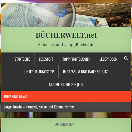
BÜCHERWELT.net
Aktuelles und … toppBücher de
STARTSEITE
LESESTOFF
TOPP PRINTBÜCHER
LESEPROBEN
UNTERHALTUNGSTIPP
IMPRESSUM UND DATENSCHUTZ
COOKIE-RICHTLINIE (EU)
BREAKING NEWS
Jorge Amado – Karneval, Kakao und Kommunismus
Anna Schapiro: „Fühlen Sie sich wie zu Hause …“ – Jüdische Spurensuche
POSTED
PANORAMA
Daniela Dröscher – Geldmangel, Gedichte und Freundschaft
IN