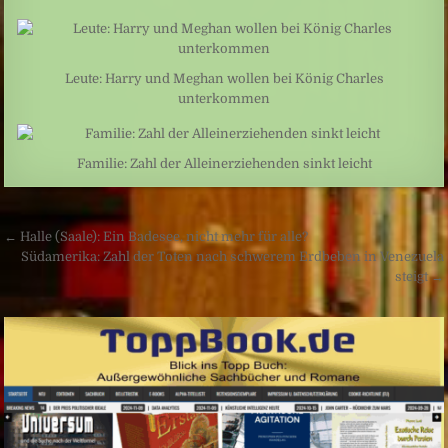
Leute: Harry und Meghan wollen bei König Charles
unterkommen
Familie: Zahl der Alleinerziehenden sinkt leicht
Beitragsnavigation
← Halle (Saale): Ein Badesee, nicht mehr für alle?
Südamerika: Zahl der Toten nach schwerem Erdbeben in Venezuela
steigt →