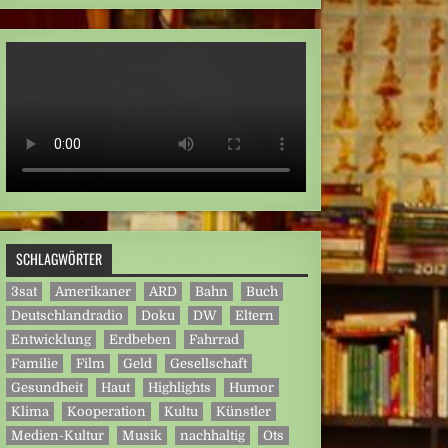
SCHLAGWÖRTER
3sat
Amerikaner
ARD
Bahn
Buch
Deutschlandradio
Doku
DW
Eltern
Entwicklung
Erdbeben
Fahrrad
Familie
Film
Geld
Gesellschaft
Gesundheit
Haut
Highlights
Humor
Klima
Kooperation
Kultu
Künstler
Medien-Kultur
Musik
nachhaltig
Ots