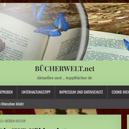
BÜCHERWELT.net
Aktuelles und … toppBücher de
SEPROBEN
UNTERHALTUNGSTIPP
IMPRESSUM UND DATENSCHUTZ
COOKIE-RICH
e Menschen blickt
nschränkungen
POSTED
MEDIEN-KULTUR
hen
IN