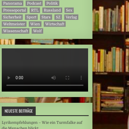
Panorama
Podcast
Politik
Presseportal
RTL
Russland
Sex
Sicherheit
Sport
Stars
SZ
Verlag
Weltmeister
Wien
Wirtschaft
Wissenschaft
Wolf
NEUESTE BEITRÄGE
Lyrikempfehlungen – Wie ein Turmfalke auf
die Menschen blickt