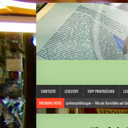
STARTSEITE
LESESTOFF
TOPP PRINTBÜCHER
LE
BREAKING NEWS
Lyrikempfehlungen – Wie ein Turmfalke auf di
Hitzewelle: Wasserknappheit zwingt Berghütten zu drastischen Ei
Mittelamerika: Hochaktiver Vulkan in Guatemala erneut ausgebroc