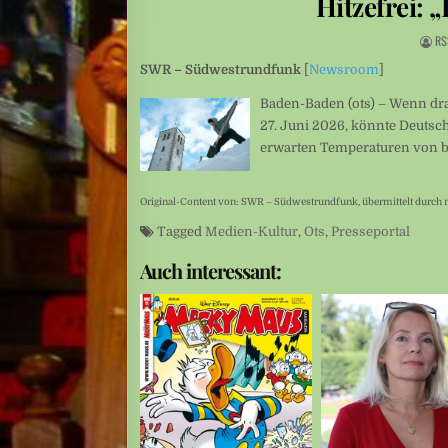
Hitzefrei:
Indonesien: Wenn die Kobra in die Küche kommt
RS
Leute: Glaub mir, ich kann gut lügen
SWR – Südwestrundfunk
[
Newsroom
]
Baden-Baden (ots) – Wenn dra
27. Juni 2026, könnte Deutsch
erwarten Temperaturen von bi
Original-Content von: SWR – Südwestrundfunk, übermittelt durch 
Tagged
Medien-Kultur
,
Ots
,
Presseportal
Auch interessant: