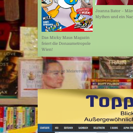
Joanna Bator – Mär
Mythen und ein Nac
Das Micky Maus Magazin
feiert die Donaumetropole
Wien!
Beitragsnavigation
← Ukrainische Meistererzählungen – Literatur als 
Er