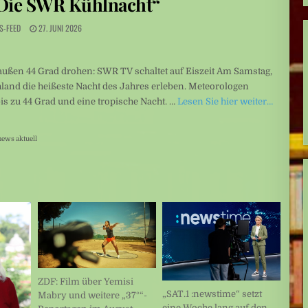
 „Die SWR Kühlnacht“
S-FEED
27. JUNI 2026
ußen 44 Grad drohen: SWR TV schaltet auf Eiszeit Am Samstag,
land die heißeste Nacht des Jahres erleben. Meteorologen
s zu 44 Grad und eine tropische Nacht. …
Lesen Sie hier weiter…
news aktuell
ZDF: Film über Yemisi
„SAT.1 :newstime“ setzt
Mabry und weitere „37°“-
eine Woche lang auf den