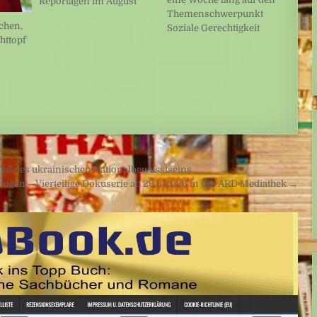
Reportagen im August
Themenschwerpunkt
chen,
Soziale Gerechtigkeit
httopf
Teil des ukrainischen Nationalbewusstseins
doğan – Vierteilige Dokuserie ab 29.6.2026 in der ARD Mediathek →