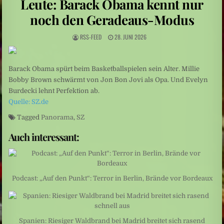
Leute: Barack Obama kennt nur
Italien: Waldbrand am Gardasee: Mehr als 200 Menschen in Sicherheit gebracht
noch den Geradeaus-Modus
Schüleraustausch: Plötzlich verschwand „Sexuelle Belästigung“ aus der Betreffzeile
RSS-FEED
28. JUNI 2026
Barack Obama spürt beim Basketballspielen sein Alter. Millie
Bobby Brown schwärmt von Jon Bon Jovi als Opa. Und Evelyn
Burdecki lehnt Perfektion ab.
Quelle: SZ.de
Tagged
Panorama
,
SZ
Auch interessant:
Podcast: „Auf den Punkt“: Terror in Berlin, Brände vor Bordeaux
Spanien: Riesiger Waldbrand bei Madrid breitet sich rasend