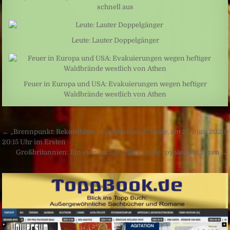
schnell aus
Leute: Lauter Doppelgänger
Feuer in Europa und USA: Evakuierungen wegen heftiger
Waldbrände westlich von Athen
Beitragsnavigation
← „Brennpunkt: Rekordhitze in Deutschland“ heute, am 27. Juni 2026,
20:15 Uhr im Ersten
Großbritannien: Ein einzigartiger Blick in die royalen Finanzen →