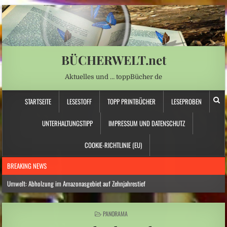
BÜCHERWELT.net
Aktuelles und … toppBücher de
STARTSEITE
LESESTOFF
TOPP PRINTBÜCHER
LESEPROBEN
UNTERHALTUNGSTIPP
IMPRESSUM UND DATENSCHUTZ
COOKIE-RICHTLINIE (EU)
BREAKING NEWS
Umwelt: Abholzung im Amazonasgebiet auf Zehnjahrestief
Nordamerika: Westkanadische Provinz ruft wegen Waldbränden Notstand aus
POSTED
PANORAMA
Norwegen: Deutscher Reisebus in Norwegen verunglückt – mehrere Verletzte
IN