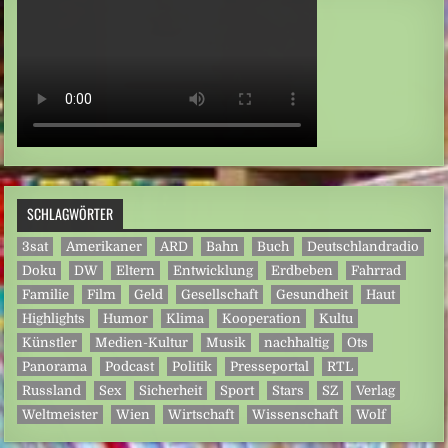
SCHLAGWÖRTER
3sat
Amerikaner
ARD
Bahn
Buch
Deutschlandradio
Doku
DW
Eltern
Entwicklung
Erdbeben
Fahrrad
Familie
Film
Geld
Gesellschaft
Gesundheit
Haut
Highlights
Humor
Klima
Kooperation
Kultu
Künstler
Medien-Kultur
Musik
nachhaltig
Ots
Panorama
Podcast
Politik
Presseportal
RTL
Russland
Sex
Sicherheit
Sport
Stars
SZ
Verlag
Weltmeister
Wien
Wirtschaft
Wissenschaft
Wolf