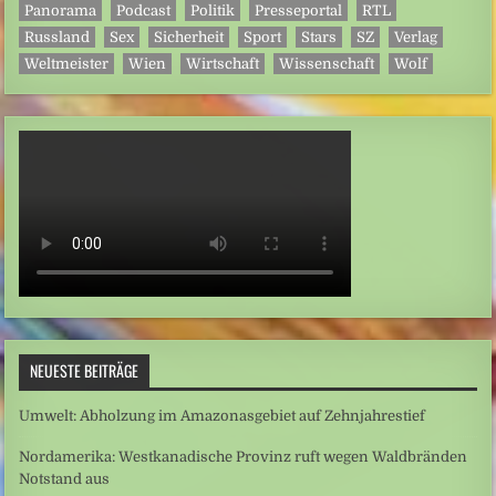
Panorama
Podcast
Politik
Presseportal
RTL
Russland
Sex
Sicherheit
Sport
Stars
SZ
Verlag
Weltmeister
Wien
Wirtschaft
Wissenschaft
Wolf
NEUESTE BEITRÄGE
Umwelt: Abholzung im Amazonasgebiet auf Zehnjahrestief
Nordamerika: Westkanadische Provinz ruft wegen Waldbränden
Notstand aus