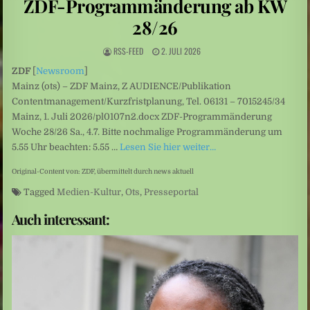
ZDF-Programmänderung ab KW
Italien: Waldbrand am Gardasee: Mehr als 200 Menschen in Sicherheit gebracht
28/26
Schüleraustausch: Plötzlich verschwand „Sexuelle Belästigung“ aus der Betreffzeile
RSS-FEED
2. JULI 2026
ZDF
[
Newsroom
]
Mainz (ots) – ZDF Mainz, Z AUDIENCE/Publikation
Contentmanagement/Kurzfristplanung, Tel. 06131 – 7015245/34
Mainz, 1. Juli 2026/pl0107n2.docx ZDF-Programmänderung
Woche 28/26 Sa., 4.7. Bitte nochmalige Programmänderung um
5.55 Uhr beachten: 5.55 …
Lesen Sie hier weiter…
Original-Content von: ZDF, übermittelt durch news aktuell
Tagged
Medien-Kultur
,
Ots
,
Presseportal
Auch interessant: