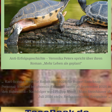
Anti-Erfolgsgeschichte – Veronika Peters spricht über ihren
Roman „Mehr Leben als geplant“
Beitragsnavigation
← Karl-Sczuka-Preis für Radiokunst 2026 für Rupert Enticknap
Personal-Wechsel bei phoenix: Erhard Scherfer ab September 2026 in
den Ruhestand – Nachfolger wird Philipp Menn / Marc Steinhäuser ab
Juli 2026 stellv. Redaktionsleiter Ereignisse →