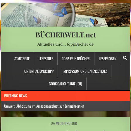
BÜCHERWELT.net
Aktuelles und … toppBücher de
STARTSEITE
LESESTOFF
TOPP PRINTBÜCHER
LESEPROBEN
UNTERHALTUNGSTIPP
IMPRESSUM UND DATENSCHUTZ
COOKIE-RICHTLINIE (EU)
BREAKING NEWS
Umwelt: Abholzung im Amazonasgebiet auf Zehnjahrestief
Nordamerika: Westkanadische Provinz ruft wegen Waldbränden Notstand aus
POSTED
MEDIEN-KULTUR
Norwegen: Deutscher Reisebus in Norwegen verunglückt – mehrere Verletzte
IN