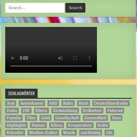
Search
for:
SCHLAGWÖRTER
3sat
Amerikaner
ARD
Bahn
Buch
Deutschlandradio
Doku
DW
Eltern
Entwicklung
Erdbeben
Fahrrad
Familie
Film
Geld
Gesellschaft
Gesundheit
Haut
Highlights
Humor
Klima
Kooperation
Kultu
Künstler
Medien-Kultur
Musik
nachhaltig
Ots