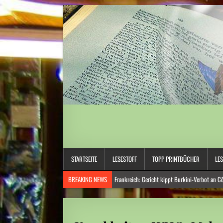
STARTSEITE
LESESTOFF
TOPP PRINTBÜCHER
LE
BREAKING NEWS
Frankreich: Gericht kippt Burkini-Verbot an C
Hitzewelle: Rekordtief: Rhein-Pegel sinkt in Düsseldorf auf 15 Zent
Österreich: Eine ganz neue Form von Chefsessel