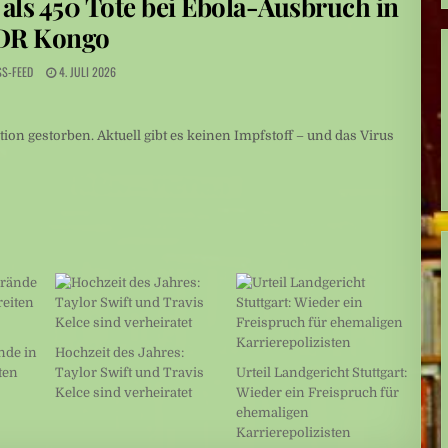
ls 450 Tote bei Ebola-Ausbruch in
DR Kongo
hen an Schule
SS-FEED
4. JULI 2026
on gestorben. Aktuell gibt es keinen Impfstoff – und das Virus
nde in
Hochzeit des Jahres:
ten
Taylor Swift und Travis
Urteil Landgericht Stuttgart:
Kelce sind verheiratet
Wieder ein Freispruch für
ehemaligen
Karrierepolizisten