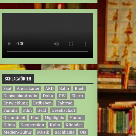
SCHLAGWÖRTER
3sat
Amerikaner
ARD
Bahn
Buch
Deutschlandradio
Doku
DW
Eltern
Entwicklung
Erdbeben
Fahrrad
Familie
Film
Geld
Gesellschaft
Gesundheit
Haut
Highlights
Humor
Klima
Kooperation
Kultu
Künstler
Medien-Kultur
Musik
nachhaltig
Ots