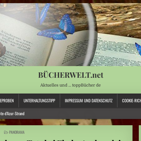
BÜCHERWELT.net
Aktuelles und … toppBücher de
SEPROBEN
UNTERHALTUNGSTIPP
IMPRESSUM UND DATENSCHUTZ
COOKIE-RICH
ôte-d’Azur-Strand
imeter
POSTED
PANORAMA
IN