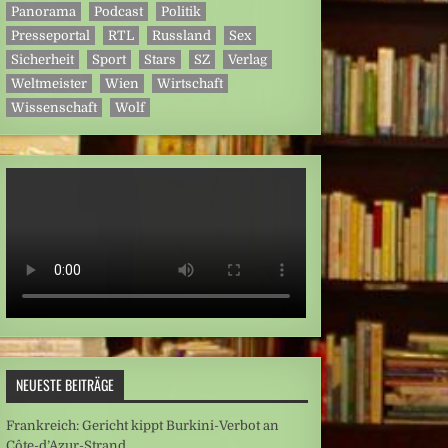
Panorama
Podcast
Politik
Presseportal
RTL
Russland
Sex
Sicherheit
Sport
Stars
SZ
Verlag
Weltmeister
Wien
Wirtschaft
Wissenschaft
Wolf
NEUESTE BEITRÄGE
Frankreich: Gericht kippt Burkini-Verbot an
Côte-d’Azur-Strand