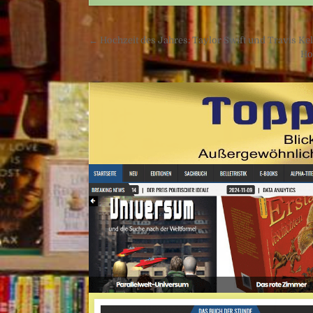
Beitragsnavigation
← Hochzeit des Jahres: Taylor Swift und Travis Kel
Ho