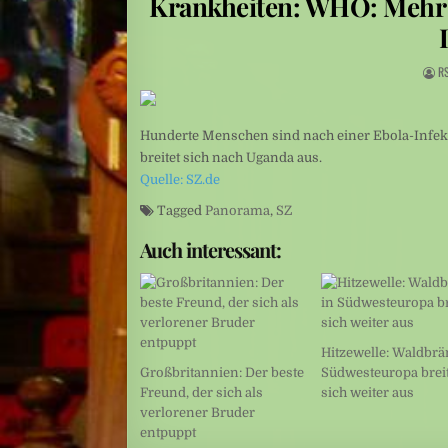
Krankheiten: WHO: Mehr a
Leute: Das Arschloch am Set sein? Für Frauen keine Option
Schüsse nahe Bangkok: Thailand: 14-Jähriger tötet mehrere Mensc
R
Hunderte Menschen sind nach einer Ebola-Infekti
breitet sich nach Uganda aus.
Quelle: SZ.de
Tagged
Panorama
,
SZ
Auch interessant:
Hitzewelle: Waldbrä
Großbritannien: Der beste
Südwesteuropa brei
Freund, der sich als
sich weiter aus
verlorener Bruder
entpuppt