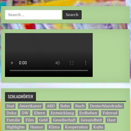
Search
for:
SCHLAGWÖRTER
3sat
Amerikaner
ARD
Bahn
Buch
Deutschlandradio
Doku
DW
Eltern
Entwicklung
Erdbeben
Fahrrad
Familie
Film
Geld
Gesellschaft
Gesundheit
Haut
Highlights
Humor
Klima
Kooperation
Kultu