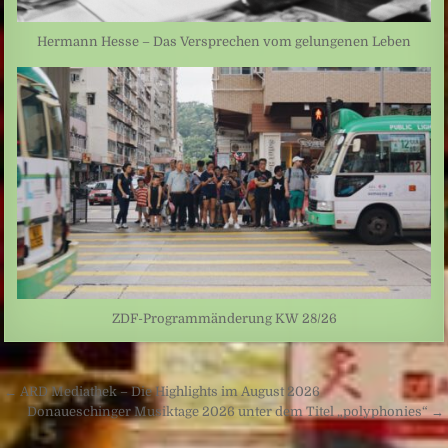
Hermann Hesse – Das Versprechen vom gelungenen Leben
ZDF-Programmänderung KW 28/26
Beitragsnavigation
← ARD Mediathek – Die Highlights im August 2026
Donaueschinger Musiktage 2026 unter dem Titel „polyphonies“ →