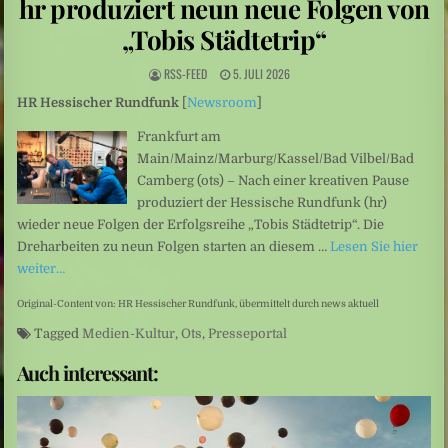
hr produziert neun neue Folgen von
Niedrige Wasserstände: Auf Rekordtief
„Tobis Städtetrip“
Umweltkatastrophe: Drohende Ölkatastrophe vor der Küste des Oman
RSS-FEED
5. JULI 2026
Sexualisierte Gewalt: Starr vor Angst
HR Hessischer Rundfunk
[
Newsroom
]
Frankfurt am
Main/Mainz/Marburg/Kassel/Bad Vilbel/Bad
Camberg (ots) – Nach einer kreativen Pause
produziert der Hessische Rundfunk (hr)
wieder neue Folgen der Erfolgsreihe „Tobis Städtetrip“. Die
Dreharbeiten zu neun Folgen starten an diesem …
Lesen Sie hier
weiter…
Original-Content von: HR Hessischer Rundfunk, übermittelt durch news aktuell
Tagged
Medien-Kultur
,
Ots
,
Presseportal
Auch interessant: