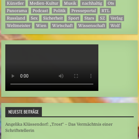
Künstler
Medien-Kultur
Musik
nachhaltig
Ots
Panorama
Podcast
Politik
Presseportal
RTL
Russland
Sex
Sicherheit
Sport
Stars
SZ
Verlag
Weltmeister
Wien
Wirtschaft
Wissenschaft
Wolf
NEUESTE BEITRÄGE
Angelika Klüssendorf: „Trost“ – Das Vermächtnis einer
Schriftstellerin