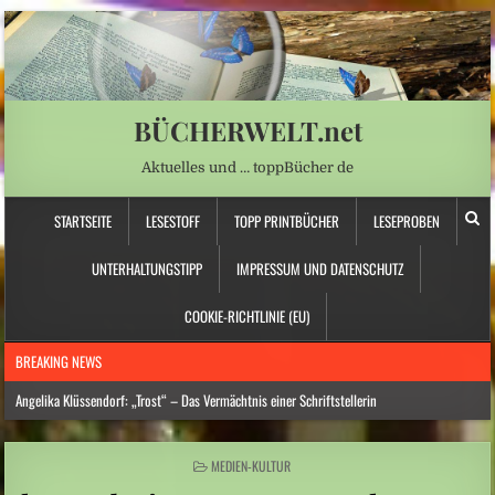
BÜCHERWELT.net
Aktuelles und … toppBücher de
STARTSEITE
LESESTOFF
TOPP PRINTBÜCHER
LESEPROBEN
UNTERHALTUNGSTIPP
IMPRESSUM UND DATENSCHUTZ
COOKIE-RICHTLINIE (EU)
BREAKING NEWS
Angelika Klüssendorf: „Trost“ – Das Vermächtnis einer Schriftstellerin
Hitzewelle: Städte- und Gemeindebund fordert „nationalen Kraftakt für
Wasserversorgung“
POSTED
MEDIEN-KULTUR
IN