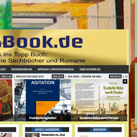
daktion
ärchen“: Stärkster Doku-Serien-Start im ZDF-Streaming-Portal →