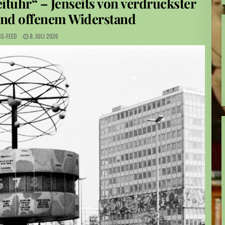
ituhr“ – Jenseits von verdruckster
an
 und offenem Widerstand
SS-FEED
8. JULI 2026