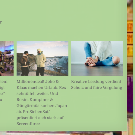
r
Kreative Leistung verdient
ltem
Millionendeal! Joko &
Schutz und faire Vergütung
igt
Klaas machen Urlaub. Rex
ex“-
schnüffelt weiter. Und
ku
Rosin, Kumptner &
Güngörmüs kochen Japan
ab. ProSiebenSat.1
präsentiert sich stark auf
Screenforce