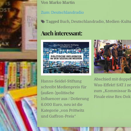
Von Marko Martin
Zum: Deutschlandradio
Tagged
Buch
,
Deutschlandradio
,
Medien-Kultu
Auch interessant:
Abschied mit doppe
Hanns-Seidel-Stiftung
Wau-Effekt! SAT.1 ze
schreibt Medienpreis für
zum „Kommissar R
(außen-)politische
Finale eine Rex-Do
Influencer aus / Dotierung
6.000 Euro, neu ist die
Kategorie „von Prittwitz
und Gaffron-Preis“