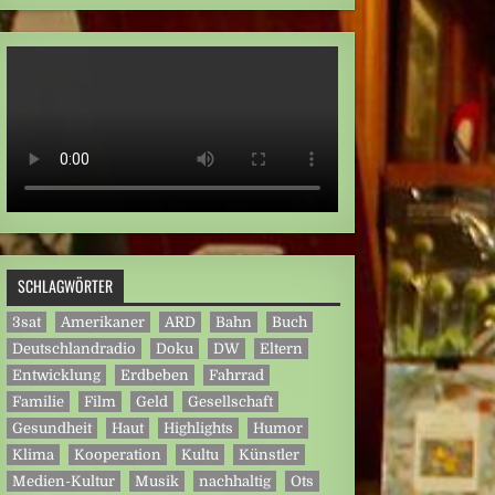
SCHLAGWÖRTER
3sat
Amerikaner
ARD
Bahn
Buch
Deutschlandradio
Doku
DW
Eltern
Entwicklung
Erdbeben
Fahrrad
Familie
Film
Geld
Gesellschaft
Gesundheit
Haut
Highlights
Humor
Klima
Kooperation
Kultu
Künstler
Medien-Kultur
Musik
nachhaltig
Ots