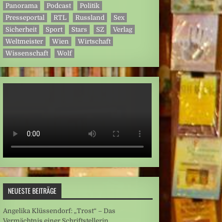
Panorama
Podcast
Politik
Presseportal
RTL
Russland
Sex
Sicherheit
Sport
Stars
SZ
Verlag
Weltmeister
Wien
Wirtschaft
Wissenschaft
Wolf
NEUESTE BEITRÄGE
Angelika Klüssendorf: „Trost“ – Das
Vermächtnis einer Schriftstellerin