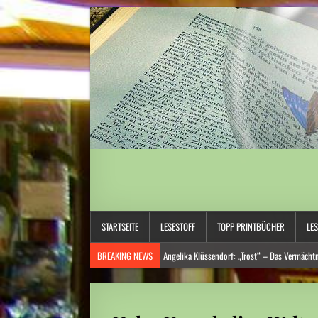
STARTSEITE
LESESTOFF
TOPP PRINTBÜCHER
LE
BREAKING NEWS
Angelika Klüssendorf: „Trost“ – Das Vermächtni
Hitzewelle: Städte- und Gemeindebund fordert „nationalen Kraftak
Niedrige Wasserstände: Auf Rekordtief