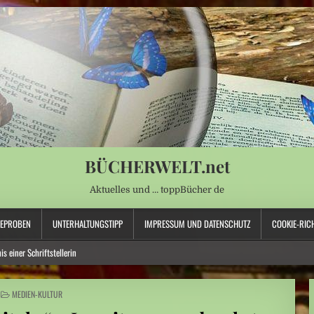
BÜCHERWELT.net
Aktuelles und … toppBücher de
SEPROBEN
UNTERHALTUNGSTIPP
IMPRESSUM UND DATENSCHUTZ
COOKIE-RICH
s einer Schriftstellerin
t für Wasserversorgung“
POSTED
MEDIEN-KULTUR
IN