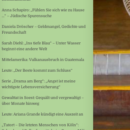
Anna Schapiro: „Fühlen Sie sich wie zu Hause
…“ – Jüdische Spurensuche
Daniela Dröscher – Geldmangel, Gedichte und
Freundschaft
Sarah Diehl: „Ins tiefe Blau“ – Unter Wasser
beginnt eine andere Welt
Mittelamerika: Vulkanausbruch in Guatemala
Leute: „Der Beste kommt zum Schluss“
Serie „Drama am Berg“: „Angst ist meine
wichtigste Lebensversicherung“
Gewalttat in Soest: Gequält und vergewaltigt –
über Monate hinweg
Leute: Ariana Grande kündigt eine Auszeit an
„Tatort – Die letzten Menschen von Köln“: