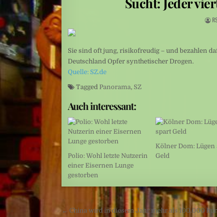
Sucht: Jeder vier
Sarah Diehl: „Ins tiefe Blau“ – Unter Wasser beginnt eine andere We
R
Mittelamerika: Vulkanausbruch in Guatemala
Sie sind oft jung, risikofreudig – und bezahlen 
Deutschland Opfer synthetischer Drogen.
Quelle: SZ.de
Tagged
Panorama
,
SZ
Auch interessant:
Kölner Dom: Lügen 
Polio: Wohl letzte Nutzerin
Geld
einer Eisernen Lunge
gestorben
Beitragsnavigation
← China wird in diesem Jahr mehr als 100.000 hu