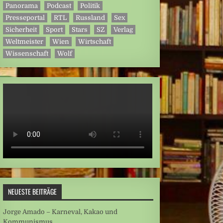
Panorama
Podcast
Politik
Presseportal
RTL
Russland
Sex
Sicherheit
Sport
Stars
SZ
Verlag
Weltmeister
Wien
Wirtschaft
Wissenschaft
Wolf
NEUESTE BEITRÄGE
Jorge Amado – Karneval, Kakao und
Kommunismus