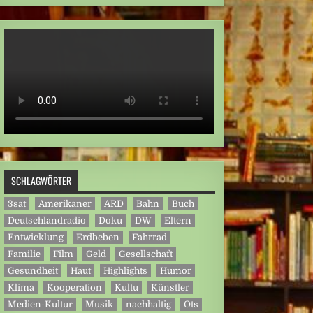
SCHLAGWÖRTER
3sat
Amerikaner
ARD
Bahn
Buch
Deutschlandradio
Doku
DW
Eltern
Entwicklung
Erdbeben
Fahrrad
Familie
Film
Geld
Gesellschaft
Gesundheit
Haut
Highlights
Humor
Klima
Kooperation
Kultu
Künstler
Medien-Kultur
Musik
nachhaltig
Ots