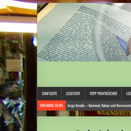
STARTSEITE
LESESTOFF
TOPP PRINTBÜCHER
LE
BREAKING NEWS
Jorge Amado – Karneval, Kakao und Kommuni
Anna Schapiro: „Fühlen Sie sich wie zu Hause …“ – Jüdische Spure
Daniela Dröscher – Geldmangel, Gedichte und Freundschaft