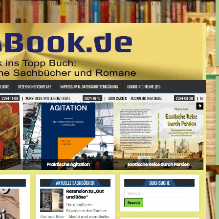
Sommer und Freibad: „Da standen wir dann, splitternackt“ →