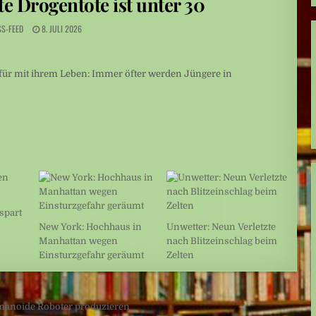
te Drogentote ist unter 30
lt
SS-FEED
8. JULI 2026
dafür mit ihrem Leben: Immer öfter werden Jüngere in
spart
New York: Hochhaus in
Unwetter: Neun Verletzte
Manhattan wegen
nach Blitzeinschlag beim
Einsturzgefahr geräumt
Zelten
manoide Roboter produzieren