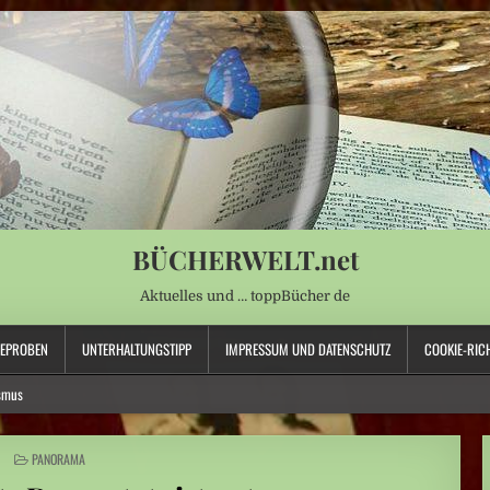
BÜCHERWELT.net
Aktuelles und … toppBücher de
SEPROBEN
UNTERHALTUNGSTIPP
IMPRESSUM UND DATENSCHUTZ
COOKIE-RICH
smus
nsuche
POSTED
PANORAMA
IN