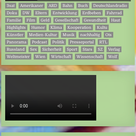
3sat
Amerikaner
ARD
Bahn
Buch
Deutschlandradio
Doku
DW
Eltern
Entwicklung
Erdbeben
Fahrrad
Familie
Film
Geld
Gesellschaft
Gesundheit
Haut
Highlights
Humor
Klima
Kooperation
Kultu
Künstler
Medien-Kultur
Musik
nachhaltig
Ots
Panorama
Podcast
Politik
Presseportal
RTL
Russland
Sex
Sicherheit
Sport
Stars
SZ
Verlag
Weltmeister
Wien
Wirtschaft
Wissenschaft
Wolf