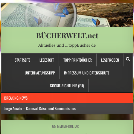
BÜCHERWELT.net
Aktuelles und … toppBücher de
STARTSEITE
LESESTOFF
TOPP PRINTBÜCHER
LESEPROBEN
UNTERHALTUNGSTIPP
IMPRESSUM UND DATENSCHUTZ
COOKIE-RICHTLINIE (EU)
BREAKING NEWS
Jorge Amado – Karneval, Kakao und Kommunismus
Anna Schapiro: „Fühlen Sie sich wie zu Hause …“ – Jüdische Spurensuche
POSTED
MEDIEN-KULTUR
Daniela Dröscher – Geldmangel, Gedichte und Freundschaft
IN