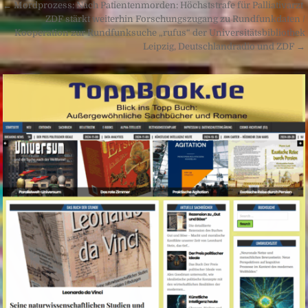
Beitragsnavigation
← Mordprozess: Nach Patientenmorden: Höchststrafe für Palliativarzt
ZDF stärkt weiterhin Forschungszugang zu Rundfunkdaten /
Kooperation zur Rundfunksuche „rufus“ der Universitätsbibliothek
Leipzig, Deutschlandradio und ZDF →