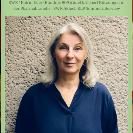
SWR / Katrin Eder (Bündnis `90/Grüne) kritisiert Kürzungen in
der Pharmabranche / SWR Aktuell RLP Sommerinterview