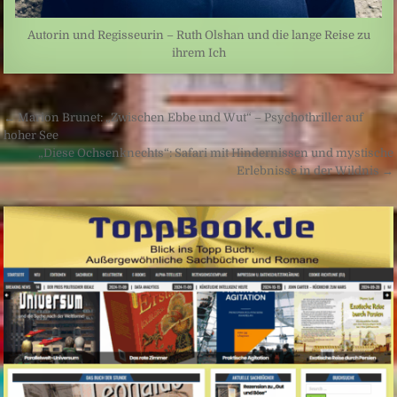
Autorin und Regisseurin – Ruth Olshan und die lange Reise zu
ihrem Ich
Beitragsnavigation
← Marion Brunet: „Zwischen Ebbe und Wut“ – Psychothriller auf
hoher See
„Diese Ochsenknechts“: Safari mit Hindernissen und mystische
Erlebnisse in der Wildnis →