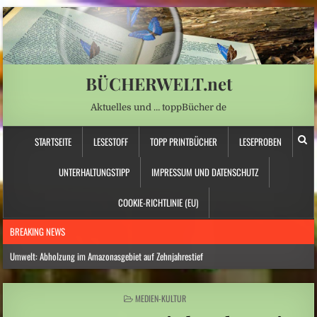
BÜCHERWELT.net
Aktuelles und … toppBücher de
STARTSEITE
LESESTOFF
TOPP PRINTBÜCHER
LESEPROBEN
UNTERHALTUNGSTIPP
IMPRESSUM UND DATENSCHUTZ
COOKIE-RICHTLINIE (EU)
BREAKING NEWS
Umwelt: Abholzung im Amazonasgebiet auf Zehnjahrestief
Nordamerika: Westkanadische Provinz ruft wegen Waldbränden Notstand aus
POSTED
MEDIEN-KULTUR
Norwegen: Deutscher Reisebus in Norwegen verunglückt – mehrere Verletzte
IN