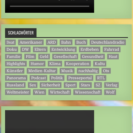
SCHLAGWÖRTER
3sat
Amerikaner
ARD
Bahn
Buch
Deutschlandradio
Doku
DW
Eltern
Entwicklung
Erdbeben
Fahrrad
Familie
Film
Geld
Gesellschaft
Gesundheit
Haut
Highlights
Humor
Klima
Kooperation
Kultu
Künstler
Medien-Kultur
Musik
nachhaltig
Ots
Panorama
Podcast
Politik
Presseportal
RTL
Russland
Sex
Sicherheit
Sport
Stars
SZ
Verlag
Weltmeister
Wien
Wirtschaft
Wissenschaft
Wolf