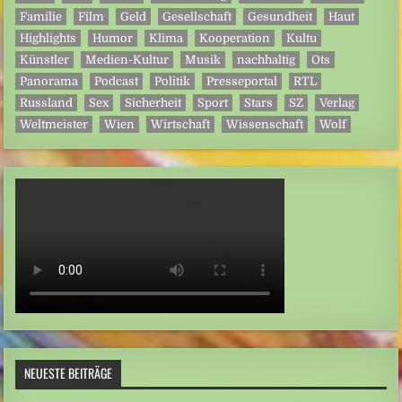
Familie
Film
Geld
Gesellschaft
Gesundheit
Haut
Highlights
Humor
Klima
Kooperation
Kultu
Künstler
Medien-Kultur
Musik
nachhaltig
Ots
Panorama
Podcast
Politik
Presseportal
RTL
Russland
Sex
Sicherheit
Sport
Stars
SZ
Verlag
Weltmeister
Wien
Wirtschaft
Wissenschaft
Wolf
NEUESTE BEITRÄGE