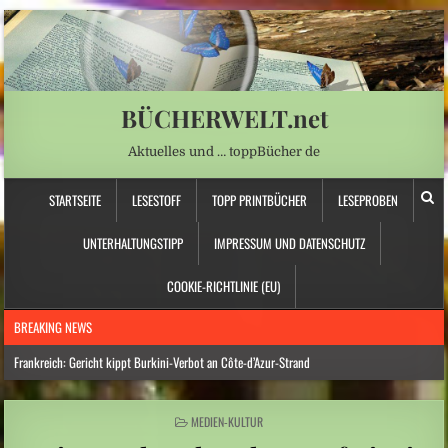
BÜCHERWELT.net
Aktuelles und … toppBücher de
STARTSEITE
LESESTOFF
TOPP PRINTBÜCHER
LESEPROBEN
UNTERHALTUNGSTIPP
IMPRESSUM UND DATENSCHUTZ
COOKIE-RICHTLINIE (EU)
BREAKING NEWS
Frankreich: Gericht kippt Burkini-Verbot an Côte-d’Azur-Strand
Hitzewelle: Rekordtief: Rhein-Pegel sinkt in Düsseldorf auf 15 Zentimeter
POSTED
MEDIEN-KULTUR
Österreich: Eine ganz neue Form von Chefsessel
IN