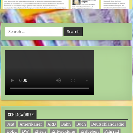
Search
for:
SCHLAGWÖRTER
3sat
Amerikaner
ARD
Bahn
Buch
Deutschlandradio
Doku
DW
Eltern
Entwicklung
Erdbeben
Fahrrad