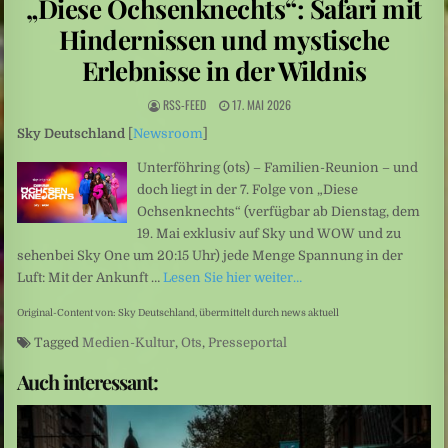
„Diese Ochsenknechts“: Safari mit
Leute: Das Arschloch am Set sein? Für Frauen keine Option
Hindernissen und mystische
Schüsse nahe Bangkok: Thailand: 14-Jähriger tötet mehrere Menschen an Schule
Erlebnisse in der Wildnis
RSS-FEED
17. MAI 2026
Sky Deutschland
[
Newsroom
]
Unterföhring (ots) – Familien-Reunion – und
doch liegt in der 7. Folge von „Diese
Ochsenknechts“ (verfügbar ab Dienstag, dem
19. Mai exklusiv auf Sky und WOW und zu
sehenbei Sky One um 20:15 Uhr) jede Menge Spannung in der
Luft: Mit der Ankunft …
Lesen Sie hier weiter…
Original-Content von: Sky Deutschland, übermittelt durch news aktuell
Tagged
Medien-Kultur
,
Ots
,
Presseportal
Auch interessant: