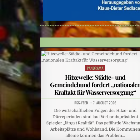
PANORAMA
Posted
in
Hitzewelle: Städte- und
Gemeindebund fordert „nationale
Kraftakt für Wasserversorgung“
RSS-FEED
7. AUGUST 2026
Die wirtschaftlichen Folgen der Hitze- und
Dürreperioden sind laut Verbandspräsident
Spiegler „längst Realität“. Das gefährde Wachst
Arbeitsplätze und Wohlstand. Die Kommune
alleine könnten das Problem…