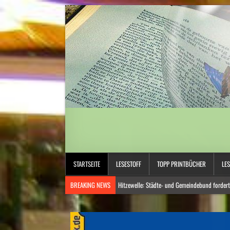
STARTSEITE
LESESTOFF
TOPP PRINTBÜCHER
LE
BREAKING NEWS
Hitzewelle: Städte- und Gemeindebund fordert
Niedrige Wasserstände: Auf Rekordtief
Umweltkatastrophe: Drohende Ölkatastrophe vor der Küste des Om