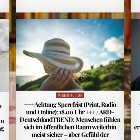
MEDIEN-KULTUR
Posted
in
+++ Achtung Sperrfrist (Print, Radio
o
und Online): 18.00 Uhr +++ / ARD-
DeutschlandTREND: Menschen fühlen
hn
sich im öffentlichen Raum weiterhin
er
ng
meist sicher – aber Gefühl der