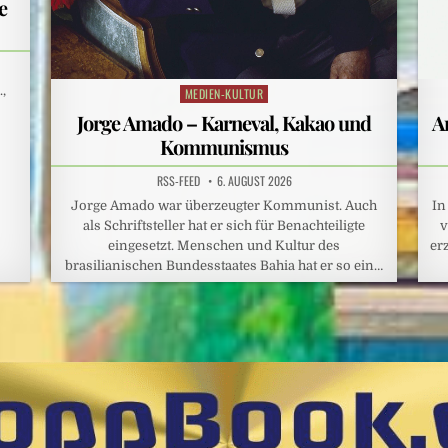
e
,
MEDIEN-KULTUR
Posted
in
Jorge Amado – Karneval, Kakao und
A
Kommunismus
RSS-FEED
6. AUGUST 2026
Jorge Amado war überzeugter Kommunist. Auch
In
als Schriftsteller hat er sich für Benachteiligte
v
eingesetzt. Menschen und Kultur des
er
brasilianischen Bundesstaates Bahia hat er so ein…