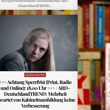
mit Sperrfristvermerk veröffentlichen ARD-
DeutschlandTREND:…
MEDIEN-KULTUR
Posted
in
+++ Achtung Sperrfrist (Print, Radio
und Online): 18.00 Uhr +++ / ARD-
DeutschlandTREND: Mehrheit
wartet von Kabinettsumbildung keine
Verbesserung