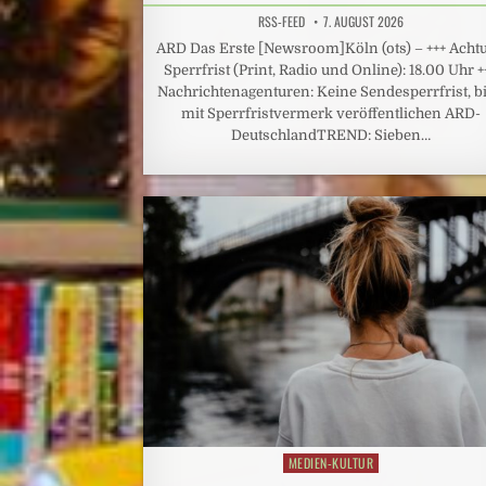
RSS-FEED
7. AUGUST 2026
ARD Das Erste [Newsroom]Köln (ots) – +++ Acht
Sperrfrist (Print, Radio und Online): 18.00 Uhr +
Nachrichtenagenturen: Keine Sendesperrfrist, bi
mit Sperrfristvermerk veröffentlichen ARD-
DeutschlandTREND: Sieben…
MEDIEN-KULTUR
Posted
in