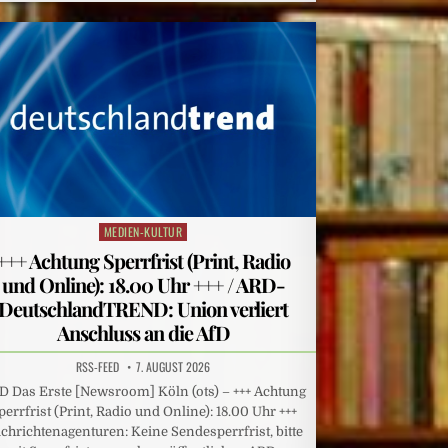
MEDIEN-KULTUR
Posted
in
+++ Achtung Sperrfrist (Print, Radio
und Online): 18.00 Uhr +++ / ARD-
DeutschlandTREND: Union verliert
Anschluss an die AfD
RSS-FEED
7. AUGUST 2026
D Das Erste [Newsroom] Köln (ots) – +++ Achtung
perrfrist (Print, Radio und Online): 18.00 Uhr +++
chrichtenagenturen: Keine Sendesperrfrist, bitte