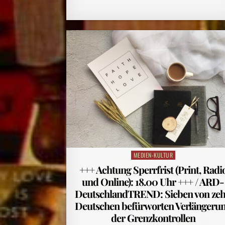
MEDIEN-KULTUR
Posted
in
+++ Achtung Sperrfrist (Print, Radi
und Online): 18.00 Uhr +++ / ARD-
DeutschlandTREND: Sieben von ze
Deutschen befürworten Verlängeru
der Grenzkontrollen