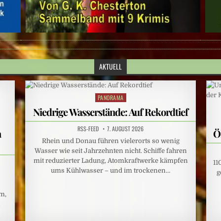
AKTUELL
PANORAMA
Posted
in
Niedrige Wasserstände: Auf Rekordtief
RSS-FEED
7. AUGUST 2026
n
Ö
Rhein und Donau führen vielerorts so wenig
Wasser wie seit Jahrzehnten nicht. Schiffe fahren
mit reduzierter Ladung, Atomkraftwerke kämpfen
11
ums Kühlwasser – und im trockenen…
g
um,
n