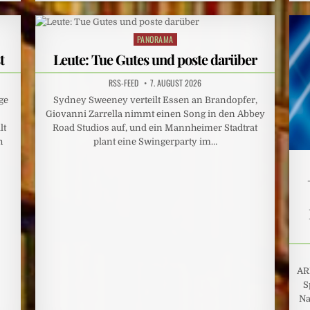
PANORAMA
Posted
in
t
Leute: Tue Gutes und poste darüber
RSS-FEED
7. AUGUST 2026
ge
Sydney Sweeney verteilt Essen an Brandopfer,
Giovanni Zarrella nimmt einen Song in den Abbey
lt
Road Studios auf, und ein Mannheimer Stadtrat
h
plant eine Swingerparty im…
AR
S
Na