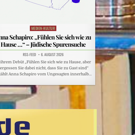
MEDIEN-KULTUR
Posted
in
nna Schapiro: „Fühlen Sie sich wie zu
Hause …“ – Jüdische Spurensuche
RSS-FEED
6. AUGUST 2026
 ihrem Debüt „Fühlen Sie sich wie zu Hause, aber
ergessen Sie dabei nicht, dass Sie zu Gast sind“
zählt Anna Schapiro vom Ungesagten innerhalb…