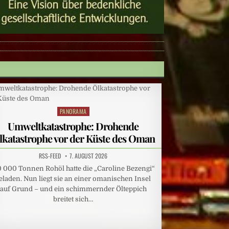
PANORAMA
Posted
in
Umweltkatastrophe: Drohende
lkatastrophe vor der Küste des Oman
RSS-FEED
7. AUGUST 2026
0 000 Tonnen Rohöl hatte die „Caroline Bezengi“
eladen. Nun liegt sie an einer omanischen Insel
auf Grund – und ein schimmernder Ölteppich
breitet sich…