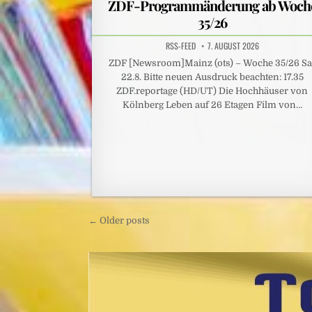
ZDF-Programmänderung ab Woch
35/26
RSS-FEED
7. AUGUST 2026
ZDF [Newsroom]Mainz (ots) – Woche 35/26 Sa.
22.8. Bitte neuen Ausdruck beachten: 17.35
ZDF.reportage (HD/UT) Die Hochhäuser von
Kölnberg Leben auf 26 Etagen Film von…
Beitragsnavigation
← Older posts