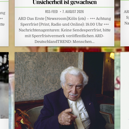
Unsicherheit ist gewachsen
RSS-FEED
7. AUGUST 2026
AR
ung
S
ARD Das Erste [Newsroom]Köln (ots) – +++ Achtung
++
Na
Sperrfrist (Print, Radio und Online): 18.00 Uhr +++
tte
Nachrichtenagenturen: Keine Sendesperrfrist, bitte
mit Sperrfristvermerk veröffentlichen ARD-
DeutschlandTREND: Menschen…