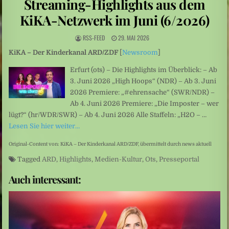
Streaming-Highlights aus dem
Indonesien: Wenn die Kobra in die Küche kommt
KiKA-Netzwerk im Juni (6/2026)
Leute: Glaub mir, ich kann gut lügen
RSS-FEED
29. MAI 2026
KiKA – Der Kinderkanal ARD/ZDF
[
Newsroom
]
Erfurt (ots) – Die Highlights im Überblick: – Ab
3. Juni 2026 „High Hoops“ (NDR) – Ab 3. Juni
2026 Premiere: „#ehrensache“ (SWR/NDR) –
Ab 4. Juni 2026 Premiere: „Die Imposter – wer
lügt?“ (hr/WDR/SWR) – Ab 4. Juni 2026 Alle Staffeln: „H2O – …
Lesen Sie hier weiter…
Original-Content von: KiKA – Der Kinderkanal ARD/ZDF, übermittelt durch news aktuell
Tagged
ARD
,
Highlights
,
Medien-Kultur
,
Ots
,
Presseportal
Auch interessant: