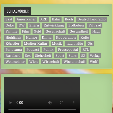
SCHLAGWÖRTER
3sat
Amerikaner
ARD
Bahn
Buch
Deutschlandradio
Doku
DW
Eltern
Entwicklung
Erdbeben
Fahrrad
Familie
Film
Geld
Gesellschaft
Gesundheit
Haut
Highlights
Humor
Klima
Kooperation
Kultu
Künstler
Medien-Kultur
Musik
nachhaltig
Ots
Panorama
Podcast
Politik
Presseportal
RTL
Russland
Sex
Sicherheit
Sport
Stars
SZ
Verlag
Weltmeister
Wien
Wirtschaft
Wissenschaft
Wolf