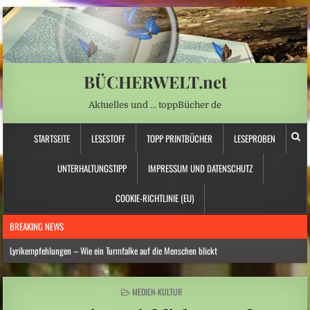
BÜCHERWELT.net
Aktuelles und … toppBücher de
STARTSEITE
LESESTOFF
TOPP PRINTBÜCHER
LESEPROBEN
UNTERHALTUNGSTIPP
IMPRESSUM UND DATENSCHUTZ
COOKIE-RICHTLINIE (EU)
BREAKING NEWS
Lyrikempfehlungen – Wie ein Turmfalke auf die Menschen blickt
Hitzewelle: Wasserknappheit zwingt Berghütten zu drastischen Einschränkungen
POSTED
MEDIEN-KULTUR
Mittelamerika: Hochaktiver Vulkan in Guatemala erneut ausgebrochen
IN