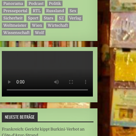
Panorama
Podcast
Politik
Presseportal
RTL
Russland
Sex
Sicherheit
Sport
Stars
SZ
Verlag
Weltmeister
Wien
Wirtschaft
Wissenschaft
Wolf
NEUESTE BEITRÄGE
Frankreich: Gericht kippt Burkini-Verbot an
Côte-d’Azur-Strand