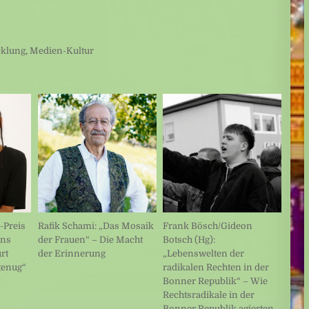
cklung
,
Medien-Kultur
-Preis
Rafik Schami: „Das Mosaik
Frank Bösch/Gideon
uns
der Frauen“ – Die Macht
Botsch (Hg):
rt
der Erinnerung
„Lebenswelten der
genug“
radikalen Rechten in der
Bonner Republik“ – Wie
Rechtsradikale in der
Bonner Republik agierten