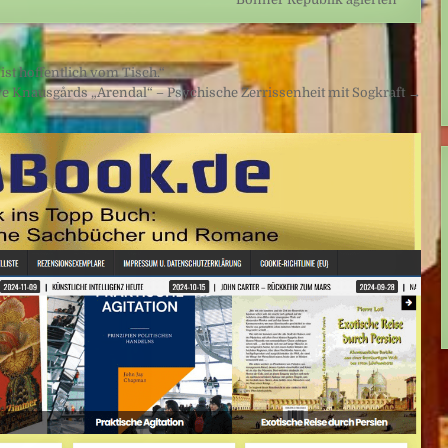
 hoffentlich vom Tisch.“
ve Knausgårds „Arendal“ – Psychische Zerrissenheit mit Sogkraft →