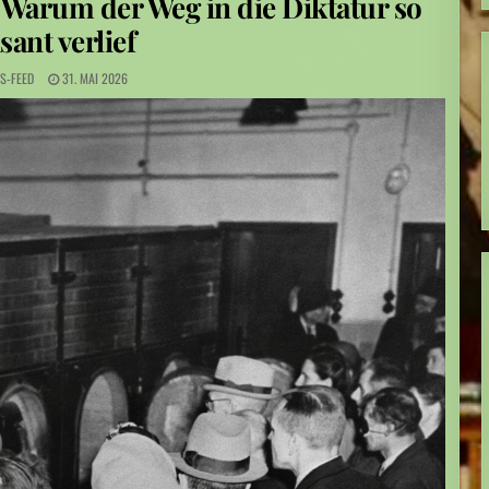
 Warum der Weg in die Diktatur so
sant verlief
hen an Schule
S-FEED
31. MAI 2026