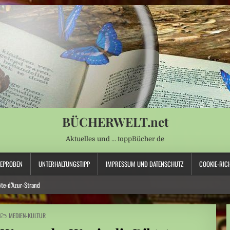
BÜCHERWELT.net
Aktuelles und … toppBücher de
SEPROBEN
UNTERHALTUNGSTIPP
IMPRESSUM UND DATENSCHUTZ
COOKIE-RICH
ôte-d’Azur-Strand
imeter
POSTED
MEDIEN-KULTUR
IN