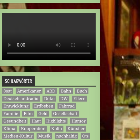
SCHLAGWÖRTER
3sat
Amerikaner
ARD
Bahn
Buch
Deutschlandradio
Doku
DW
Eltern
Entwicklung
Erdbeben
Fahrrad
Familie
Film
Geld
Gesellschaft
Gesundheit
Haut
Highlights
Humor
Klima
Kooperation
Kultu
Künstler
Medien-Kultur
Musik
nachhaltig
Ots