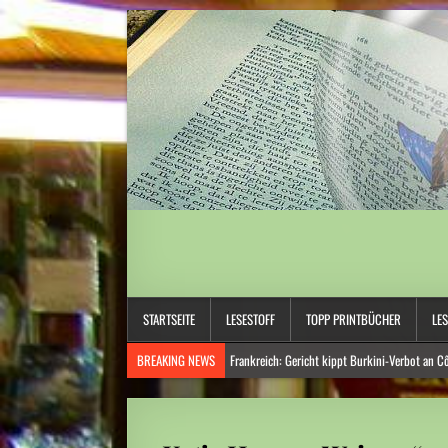
STARTSEITE
LESESTOFF
TOPP PRINTBÜCHER
LE
BREAKING NEWS
Frankreich: Gericht kippt Burkini-Verbot an C
Hitzewelle: Rekordtief: Rhein-Pegel sinkt in Düsseldorf auf 15 Zent
Österreich: Eine ganz neue Form von Chefsessel