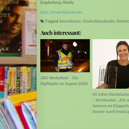
Kupferberg, Shelly
Zum: Deutschlandradio
Tagged
Amerikaner
,
Deutschlandradio
,
Entwi
Auch interessant:
ARD Mediathek – Die
Highlights im August 2026
50 Jahre Bachmann
– Birnbacher: „Für 
Autoren ist Klagenfu
immer noch brutal 