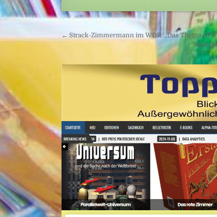
Beitragsnavigation
← Strack-Zimmermann im WDR: „Das Thema AFD ist
Karl O