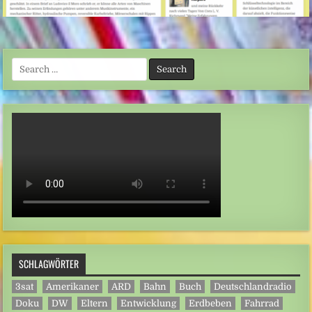
Search
for:
SCHLAGWÖRTER
3sat
Amerikaner
ARD
Bahn
Buch
Deutschlandradio
Doku
DW
Eltern
Entwicklung
Erdbeben
Fahrrad