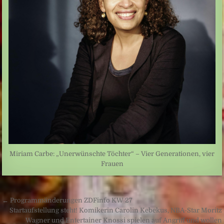
Miriam Carbe: „Unerwünschte Töchter“ – Vier Generationen, vier
Frauen
Beitragsnavigation
← Programmänderungen ZDFinfo KW 27
Startaufstellung steht! Komikerin Carolin Kebekus, NBA-Star Moritz
Wagner und Entertainer Knossi spielen auf Angriff und wollen